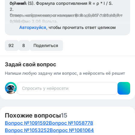
сечения (S). Формула сопротивления R = ρ * l / S.
0,7 мм².
Теперь найдем сопротивление R: R = 0,017 * 90 / 0,7 ≈
Ответ: напряжение на концах проводника составляет
2,186 Ом.
примерно 3,06 Вольта.
Авторизуйся,
чтобы прочитать ответ целиком
Затем вычислим напряжение (U) по закону Ома: U = I
* R, где I - сила тока, I = 1,4 А.
92
8
Поделиться
Подставляем значения и получаем: U = 1,4 * 2,186 ≈
3,06 В.
Задай свой вопрос
Напиши любую задачу или вопрос, а нейросеть её решит
Похожие вопросы
15
Вопрос №1091592
Вопрос №1058778
Вопрос №1053252
Вопрос №1061064