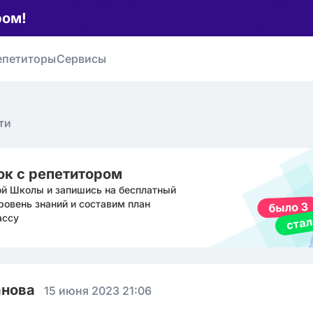
ром!
епетиторы
Сервисы
ти
ок с репетитором
ой Школы и запишись на бесплатный
ровень знаний и составим план
ассу
анова
15 июня 2023 21:06