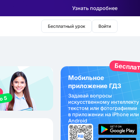
Узнать подробнее
Бесплатный урок
Войти
Беспла
Мобильное
приложение ГДЗ
Задавай вопросы
искуcственному интеллекту
текстом или фотографиями
в приложении на iPhone или
Android