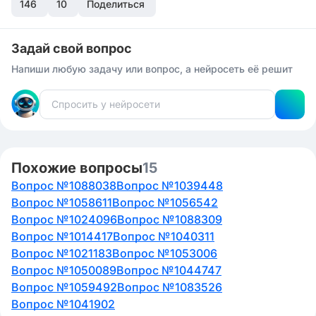
146
роль в образовании здоровых эритроцитов.
10
Поделиться
А) Нарушение образования эритроцитов - малокровие
может возникнуть из-за недостатка здоровых
Задай свой вопрос
эритроцитов, и нарушение формирования
Напиши любую задачу или вопрос, а нейросеть её решит
эритроцитов может быть связано с дефицитом
витамина B12.
В) Появление малокровия - в результате
вышеперечисленных факторов, в том числе приема
антибиотиков, нарушения микрофлоры кишечника,
нарушения синтеза витамина B12 и образования
Похожие вопросы
15
эритроцитов, могут возникнуть симптомы
Вопрос №1088038
Вопрос №1039448
малокровия.
Вопрос №1058611
Вопрос №1056542
Вопрос №1024096
Вопрос №1088309
Вопрос №1014417
Вопрос №1040311
Вопрос №1021183
Вопрос №1053006
Вопрос №1050089
Вопрос №1044747
Вопрос №1059492
Вопрос №1083526
Вопрос №1041902