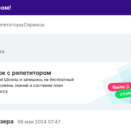
ром!
епетиторы
Сервисы
ти
ок с репетитором
ой Школы и запишись на бесплатный
ровень знаний и составим план
ассу
юзера
08 мая 2024 07:47