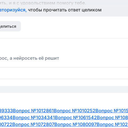
ть, и я с удовольствием помогу тебе.
вторизуйся,
чтобы прочитать ответ целиком
елиться
ос, а нейросеть её решит
39333
Вопрос №1012861
Вопрос №1010252
Вопрос №101
06334
Вопрос №1034341
Вопрос №1061542
Вопрос №108
00722
Вопрос №1072807
Вопрос №1080097
Вопрос №102