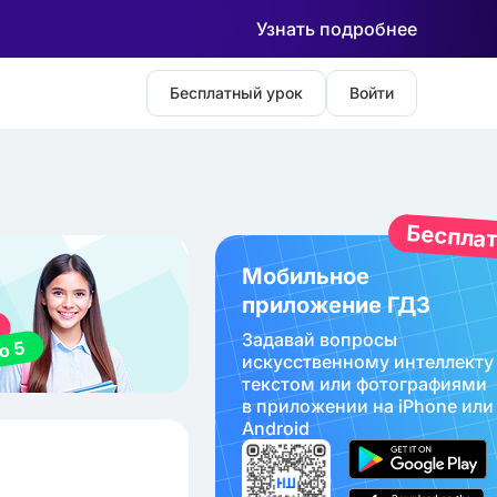
Узнать подробнее
Бесплатный урок
Войти
Беспла
Мобильное
приложение ГДЗ
Задавай вопросы
искуcственному интеллекту
текстом или фотографиями
в приложении на iPhone или
Android