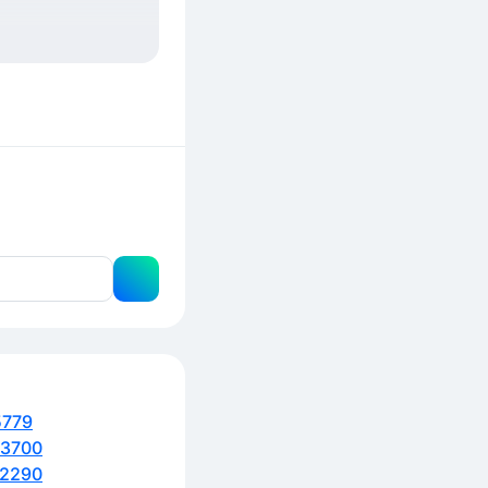
5779
3700
2290