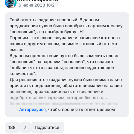
16 июня 2023 18:21
Твой ответ на задание неверный. В данном
предложении нужно было подобрать пароним к слову
"восполнил", а ты выбрал букву "Н".
Пароним - это слово, звучание и написание которого
схожи с другим словом, но имеет отличный от него
смысл.
В данном предложении нужно было заменить слово
"восполнил" на пароним "пополнил", что означает
"добавил что-то в запасы, заполнил недостающее
количество".
Для решения этого задания нужно было внимательно
прочитать предложение, обратить внимание на слово
восполнил, проанализировать его значение и
подобрать слово-пароним, которое бы четко
вписалось в данное предложение.
Оцени мой ответ на задание лайком или дизлайком.
Авторизуйся,
чтобы прочитать ответ целиком
188
7
Поделиться