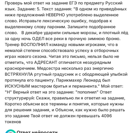
Проверь мой ответ на задание ЕГЭ по предмету Русский
язык. Задание: 5. Текст задания: "В одном из приведённых
ниже предложений НЕВЕРНО употреблено выделенное
слово. Исправьте лексическую ошибку, подобрав к
выделенному слову пароним. Запишите подобранное
слово. В декабре ударили сильные морозы, и плотный лёд
за одну ночь ОДЕЛ все реки в прочную зимнюю броню.
Тренер ВОСПОЛНИЛ команду новыми игроками, что в
немалой степени способствовало успеху в отборочных
играх нового сезона. Читая это письмо, нельзя было не
отметить, что АДРЕСАНТ отличается незаурядным
красноречием. Медсестра несколько раз энергично
ВСТРЯХНУЛА ртутный градусник и с ободряющей улыбкой
протянула его пациенту. Парикмахер Леонард был
ИСКУСНЫМ мастером бритья и перманента." Мой ответ:
"Н" Верный ответ на это задание: "пополнил" Ответ
структурируй: Скажи, правильно ли я ответил на задание,
Коротко объясни все термины и понятия, которые нужны
для решения задания, и Объясни, как нужно было решать
это задание Твой ответ не должен превышать 4096
токенов
Ответ нейросети