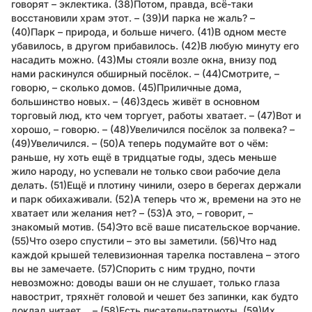
говорят – эклектика. (38)Потом, правда, всё-таки
восстановили храм этот. – (39)И парка не жаль? –
(40)Парк – природа, и больше ничего. (41)В одном месте
убавилось, в другом прибавилось. (42)В любую минуту его
насадить можно. (43)Мы стояли возле окна, внизу под
нами раскинулся обширный посёлок. – (44)Смотрите, –
говорю, – сколько домов. (45)Приличные дома,
большинство новых. – (46)Здесь живёт в основном
торговый люд, кто чем торгует, работы хватает. – (47)Вот и
хорошо, – говорю. – (48)Увеличился посёлок за полвека? –
(49)Увеличился. – (50)А теперь подумайте вот о чём:
раньше, ну хоть ещё в тридцатые годы, здесь меньше
жило народу, но успевали не только свои рабочие дела
делать. (51)Ещё и плотину чинили, озеро в берегах держали
и парк обихаживали. (52)А теперь что ж, времени на это не
хватает или желания нет? – (53)А это, – говорит, –
знакомый мотив. (54)Это всё ваше писательское ворчание.
(55)Что озеро спустили – это вы заметили. (56)Что над
каждой крышей телевизионная тарелка поставлена – этого
вы не замечаете. (57)Спорить с ним трудно, почти
невозможно: доводы ваши он не слушает, только глаза
навострит, тряхнёт головой и чешет без запинки, как будто
доклад читает… – (58)Есть писатели-патриоты. (59)Их