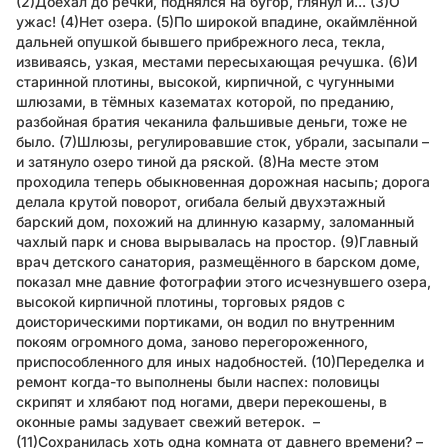
(2)Доехал до речки, поднялся на бугор, глянул и... (3)О
ужас! (4)Нет озера. (5)По широкой впадине, окаймлённой
дальней опушкой бывшего прибрежного леса, текла,
извиваясь, узкая, местами пересыхающая речушка. (6)И
старинной плотины, высокой, кирпичной, с чугунными
шлюзами, в тёмных казематах которой, по преданию,
разбойная братия чеканила фальшивые деньги, тоже не
было. (7)Шлюзы, регулировавшие сток, убрали, засыпали –
и затянуло озеро тиной да ряской. (8)На месте этом
проходила теперь обыкновенная дорожная насыпь; дорога
делала крутой поворот, огибала белый двухэтажный
барский дом, похожий на длинную казарму, заломанный
чахлый парк и снова вырывалась на простор. (9)Главный
врач детского санатория, размещённого в барском доме,
показал мне давние фотографии этого исчезнувшего озера,
высокой кирпичной плотины, торговых рядов с
доисторическими портиками, он водил по внутренним
покоям огромного дома, заново перегороженного,
приспособленного для иных надобностей. (10)Переделка и
ремонт когда-то выполнены были наспех: половицы
скрипят и хлябают под ногами, двери перекошены, в
оконные рамы задувает свежий ветерок. –
(11)Сохранилась хоть одна комната от давнего времени? –