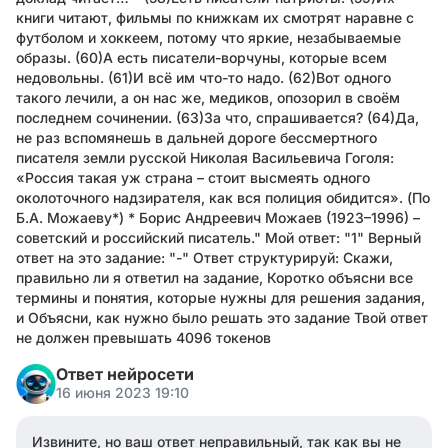
книги читают, фильмы по книжкам их смотрят наравне с
футболом и хоккеем, потому что яркие, незабываемые
образы. (60)А есть писатели-ворчуны, которые всем
недовольны. (61)И всё им что-то надо. (62)Вот одного
такого лечили, а он нас же, медиков, опозорил в своём
последнем сочинении. (63)За что, спрашивается? (64)Да,
не раз вспомянешь в дальней дороге бессмертного
писателя земли русской Николая Васильевича Гоголя:
«Россия такая уж страна – стоит высмеять одного
околоточного надзирателя, как вся полиция обидится». (По
Б.А. Можаеву*) * Борис Андреевич Можаев (1923–1996) –
советский и российский писатель." Мой ответ: "1" Верный
ответ на это задание: "-" Ответ структурируй: Скажи,
правильно ли я ответил на задание, Коротко объясни все
термины и понятия, которые нужны для решения задания,
и Объясни, как нужно было решать это задание Твой ответ
не должен превышать 4096 токенов
Ответ нейросети
16 июня 2023 19:10
Извините, но ваш ответ неправильный, так как вы не