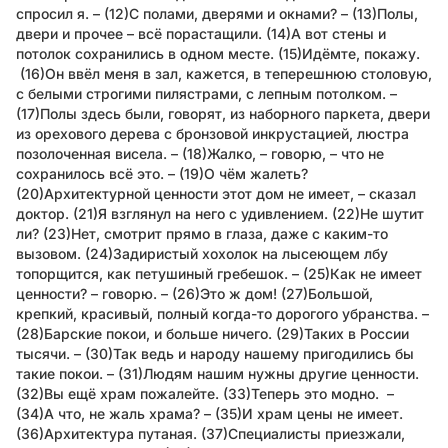
спросил я. – (12)С полами, дверями и окнами? – (13)Полы,
двери и прочее – всё порастащили. (14)А вот стены и
потолок сохранились в одном месте. (15)Идёмте, покажу.
(16)Он ввёл меня в зал, кажется, в теперешнюю столовую,
с белыми строгими пилястрами, с лепным потолком. –
(17)Полы здесь были, говорят, из наборного паркета, двери
из орехового дерева с бронзовой инкрустацией, люстра
позолоченная висела. – (18)Жалко, – говорю, – что не
сохранилось всё это. – (19)О чём жалеть?
(20)Архитектурной ценности этот дом не имеет, – сказал
доктор. (21)Я взглянул на него с удивлением. (22)Не шутит
ли? (23)Нет, смотрит прямо в глаза, даже с каким-то
вызовом. (24)Задиристый хохолок на лысеющем лбу
топорщится, как петушиный гребешок. – (25)Как не имеет
ценности? – говорю. – (26)Это ж дом! (27)Большой,
крепкий, красивый, полный когда-то дорогого убранства. –
(28)Барские покои, и больше ничего. (29)Таких в России
тысячи. – (30)Так ведь и народу нашему пригодились бы
такие покои. – (31)Людям нашим нужны другие ценности.
(32)Вы ещё храм пожалейте. (33)Теперь это модно. –
(34)А что, не жаль храма? – (35)И храм цены не имеет.
(36)Архитектура путаная. (37)Специалисты приезжали,