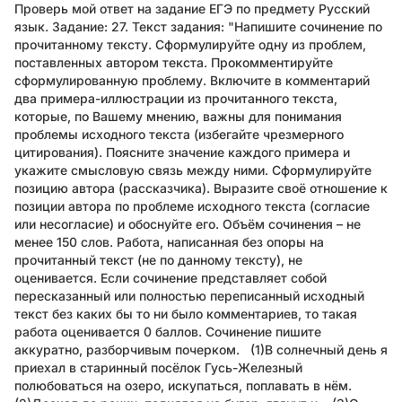
Проверь мой ответ на задание ЕГЭ по предмету Русский
язык. Задание: 27. Текст задания: "Напишите сочинение по
прочитанному тексту. Сформулируйте одну из проблем,
поставленных автором текста. Прокомментируйте
сформулированную проблему. Включите в комментарий
два примера-иллюстрации из прочитанного текста,
которые, по Вашему мнению, важны для понимания
проблемы исходного текста (избегайте чрезмерного
цитирования). Поясните значение каждого примера и
укажите смысловую связь между ними. Сформулируйте
позицию автора (рассказчика). Выразите своё отношение к
позиции автора по проблеме исходного текста (согласие
или несогласие) и обоснуйте его. Объём сочинения – не
менее 150 слов. Работа, написанная без опоры на
прочитанный текст (не по данному тексту), не
оценивается. Если сочинение представляет собой
пересказанный или полностью переписанный исходный
текст без каких бы то ни было комментариев, то такая
работа оценивается 0 баллов. Сочинение пишите
аккуратно, разборчивым почерком. (1)В солнечный день я
приехал в старинный посёлок Гусь-Железный
полюбоваться на озеро, искупаться, поплавать в нём.