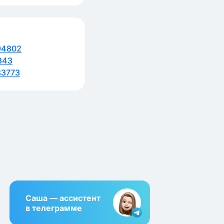
94802
843
83773
Саша — ассистент
в телеграмме