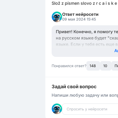
Slož z písmen slovo z r c a i s k e 
Ответ нейросети
09 мая 2024 15:45
Привет! Конечно, я помогу т
на русском языке будет "ска
языке. Если у тебя есть еще 
А
Понравился ответ?
148
10
П
Задай свой вопрос
Напиши любую задачу или вопр