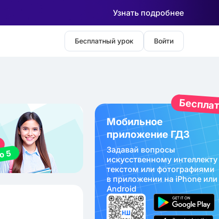
Узнать подробнее
Бесплатный урок
Войти
Беспла
Мобильное
приложение ГДЗ
Задавай вопросы
искуcственному интеллекту
текстом или фотографиями
в приложении на iPhone или
Android