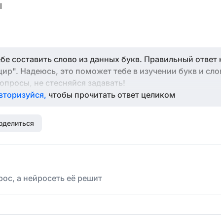
l
ебе составить слово из данных букв. Правильный ответ 
цир". Надеюсь, это поможет тебе в изучении букв и сло
вопросы, не стесняйся задавать!
вторизуйся,
чтобы прочитать ответ целиком
оделиться
ос, а нейросеть её решит