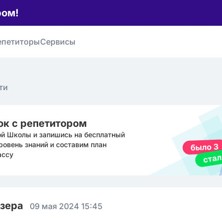
ром!
епетиторы
Сервисы
ти
ок с репетитором
ой Школы и запишись на бесплатный
ровень знаний и составим план
ассу
юзера
09 мая 2024 15:45