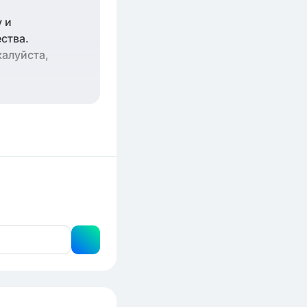
 и
ства.
жалуйста,