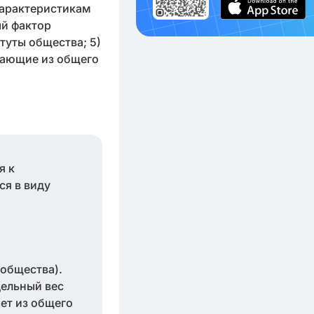
характеристикам
ый фактор
туты общества; 5)
адающие из общего
я к
ся в виду
 общества).
дельный вес
ает из общего