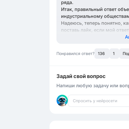
ряда.
Итак, правильный ответ объ
индустриальному обществам,
Надеюсь, теперь понятно, к
поставь лайк, если мой ответ
А
Понравился ответ?
136
1
По
Задай свой вопрос
Напиши любую задачу или вопр