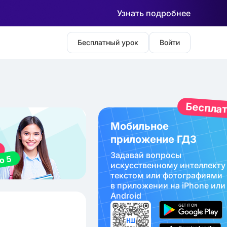
Узнать подробнее
Бесплатный урок
Войти
Беспла
Мобильное
приложение ГДЗ
Задавай вопросы
искуcственному интеллекту
текстом или фотографиями
в приложении на iPhone или
Android