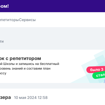
ром!
епетиторы
Сервисы
ти
ок с репетитором
ой Школы и запишись на бесплатный
ровень знаний и составим план
ассу
юзера
10 мая 2024 12:58