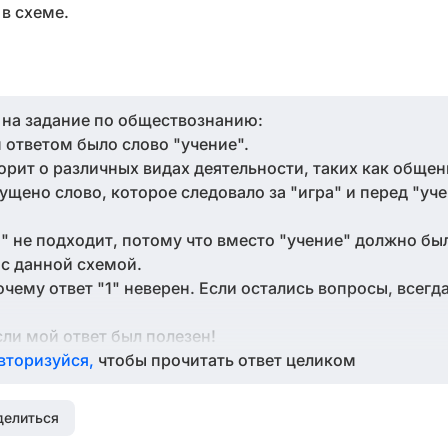
в схеме.
т на задание по обществознанию:
м ответом было слово "учение".
рит о различных видах деятельности, таких как общени
ущено слово, которое следовало за "игра" и перед "уче
1" не подходит, потому что вместо "учение" должно бы
 с данной схемой.
очему ответ "1" неверен. Если остались вопросы, всег
сли мой ответ был полезен!
вторизуйся,
чтобы прочитать ответ целиком
делиться