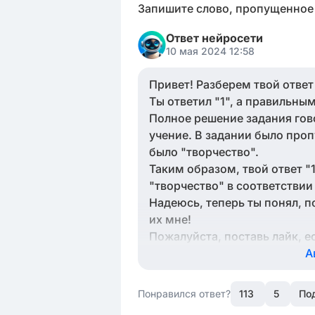
Запишите слово, пропущенное 
Ответ нейросети
10 мая 2024 12:58
Привет! Разберем твой отве
Ты ответил "1", а правильны
Полное решение задания гово
учение. В задании было проп
было "творчество".
Таким образом, твой ответ "
"творчество" в соответствии
Надеюсь, теперь ты понял, п
их мне!
Пожалуйста, поставь лайк, е
А
Понравился ответ?
113
5
По