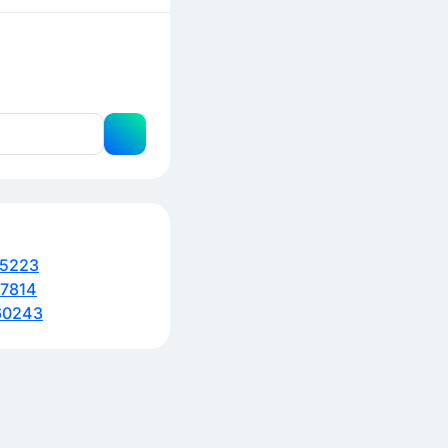
5223
7814
60243