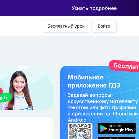
Узнать подробнее
Бесплатный урок
Войти
Беспла
Мобильное
приложение ГДЗ
Задавай вопросы
искуcственному интеллекту
текстом или фотографиями
в приложении на iPhone или
Android