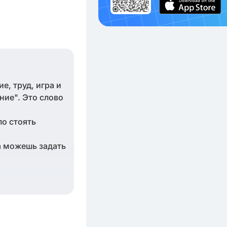
е, труд, игра и
ние". Это слово
ло стоять
да можешь задать