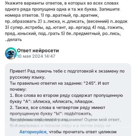
Укажите варианты ответов, в которых во всех словах
одного ряда пропущена одна и та же буква. Запишите
номера ответов. 1) пр..вратный, пр..вратник,
пр..образовать 2) з..писка, н..дписать, (весенний) п..водок
3) супер..ястребы, ад..ютант, ар..ергард 4) под..тожить,
пред..юньский, под..грать 5) бе..предметный, ро..пись,
..делать
Ответ нейросети
10 мая 2024 14:47
Привет! Рад помочь тебе с подготовкой к экзамену по
русскому языку.
Ты правильно ответил на задание: "245". И вот
почему:
Все слова во втором ряду содержат пропущенную
букву "А": зАписка, нАписать, пАводок.
Также, все слова в четвертом ряду имеют
пропущенную букву "Ы": подЫтожить,
предЫюньский, подЫграть.
Ты хорошо справился с заданием! Оцени мой ответ,
пожалуйста.
А вот слова в первом ряду и в пятом ряду не
удовлетворяют условию задачи, так как в них
Авторизуйся,
чтобы прочитать ответ целиком