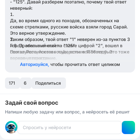
- "125". Давай разберем поэтапно, почему твой ответ
неверный:
Да, во время одного из походов, обозначенных на
схеме стрелками, русские войска взяли город Сарай.
Это верное утверждение.
Таким образом, твой ответ "1" неверен из-за пунктов 3
Город, обозначенный на схеме цифрой "2", вошел в
и 6. Правильный ответ - "125".
состав Российского государства в 1556 году. Это тоже
Пожалуйста, поставь лайк, если мой ответ был
верное утверждение.
полезен и понятен.
Авторизуйся,
чтобы прочитать ответ целиком
Присоединение территорий, отмеченных на схеме
штриховкой, не состоялось в результате похода
171
Ермака Тимофеевича. Поход Ермака был направлен в
6
Поделиться
другую сторону, на картинке изображены другие
территории.
Задай свой вопрос
Нет, следствием обозначенных на схеме стрелками
Напиши любую задачу или вопрос, а нейросеть её решит
походов не была ликвидация всех ханств, возникших
после распада Золотой Орды. Некоторые ханства
остались существовать.
Да, монарх, при котором происходили события на