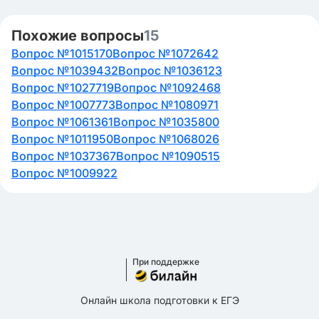
схеме, был первым русским царем - Иоанн IV.
Похожие вопросы
15
Нет, целью походов на схеме не было возвращение
Вопрос №1015170
Вопрос №1072642
земель, ранее входивших в состав Российского
Вопрос №1039432
государства.
Вопрос №1036123
Вопрос №1027719
Вопрос №1092468
Вопрос №1007773
Вопрос №1080971
Вопрос №1061361
Вопрос №1035800
Вопрос №1011950
Вопрос №1068026
Вопрос №1037367
Вопрос №1090515
Вопрос №1009922
При поддержке
Онлайн школа подготовки к ЕГЭ