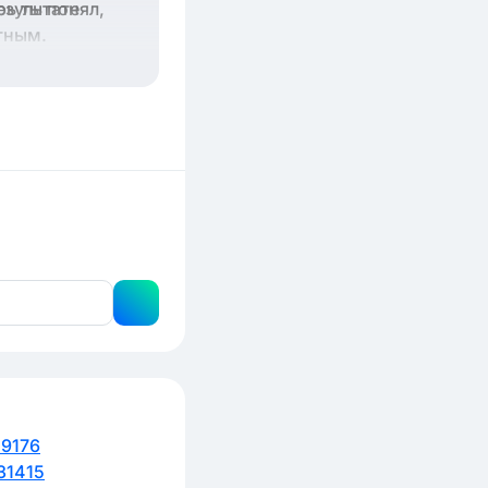
рь ты понял,
езультате
тным.
 ханств,
м - Иваном
 ранее
9176
31415