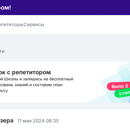
ром!
епетиторы
Сервисы
ти
ок с репетитором
ой Школы и запишись на бесплатный
ровень знаний и составим план
ассу
юзера
11 мая 2024 08:35