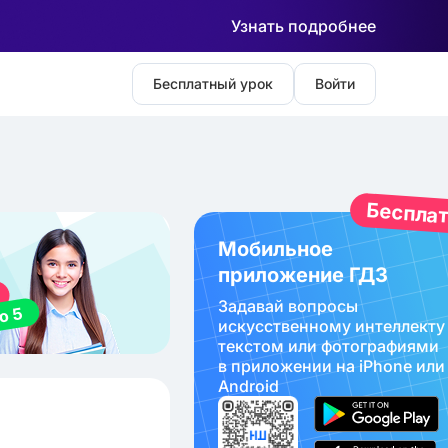
Узнать подробнее
Бесплатный урок
Войти
Беспла
Мобильное
приложение ГДЗ
Задавай вопросы
искуcственному интеллекту
текстом или фотографиями
в приложении на iPhone или
Android