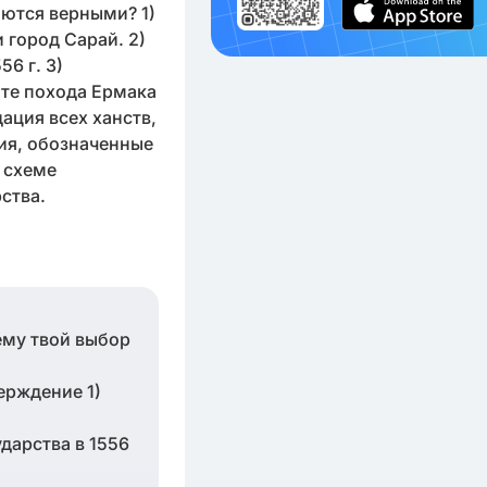
яются верными? 1)
 город Сарай. 2)
6 г. 3)
ате похода Ермака
ация всех ханств,
ия, обозначенные
 схеме
ства.
чему твой выбор
ерждение 1)
дарства в 1556