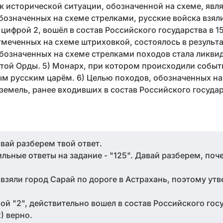
к исторической ситуации, обозначенной на схеме, явл
бозначенных на схеме стрелками, русские войска взяли
цифрой 2, вошёл в состав Российского государства в 155
меченных на схеме штриховкой, состоялось в результ
бозначенных на схеме стрелками походов стала ликвид
той Орды. 5) Монарх, при котором происходили событ
ым русским царём. 6) Целью походов, обозначенных на
земель, ранее входивших в состав Российского государ
авай разберем твой ответ.
вильные ответы на задание - "125". Давай разберем, по
 взяли город Сарай по дороге в Астрахань, поэтому утв
й "2", действительно вошел в состав Российского госу
) верно.