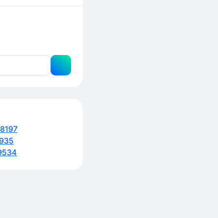
8197
935
9534