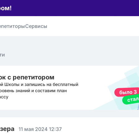
ром!
епетиторы
Сервисы
ти
ок с репетитором
ой Школы и запишись на бесплатный
ровень знаний и составим план
ассу
юзера
11 мая 2024 12:37