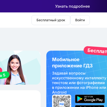
Узнать подробнее
Бесплатный урок
Войти
Беспла
Мобильное
приложение ГДЗ
Задавай вопросы
искуcственному интеллекту
текстом или фотографиями
в приложении на iPhone или
Android