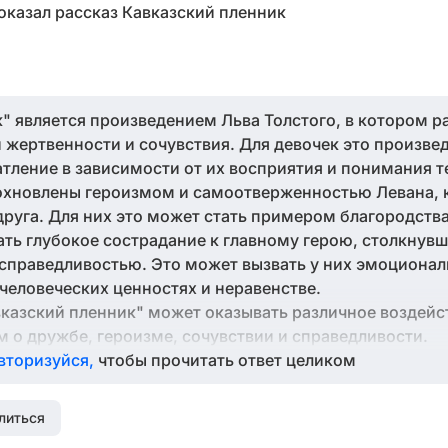
оказал рассказ Кавказский пленник
к" является произведением Льва Толстого, в котором 
й жертвенности и сочувствия. Для девочек это произв
тление в зависимости от их восприятия и понимания т
дохновлены героизмом и самоотверженностью Левана,
друга. Для них это может стать примером благородств
ать глубокое сострадание к главному герою, столкнув
праведливостью. Это может вызвать у них эмоционал
человеческих ценностях и неравенстве.
вказский пленник" может оказывать различное воздейст
 о дружбе, героизме, сочувствии и справедливости.
вторизуйся,
чтобы прочитать ответ целиком
литься