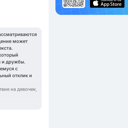
рассматриваются
едение может
екста.
 который
а и дружбы.
шемуся с
ьный отклик и
вие на девочек,