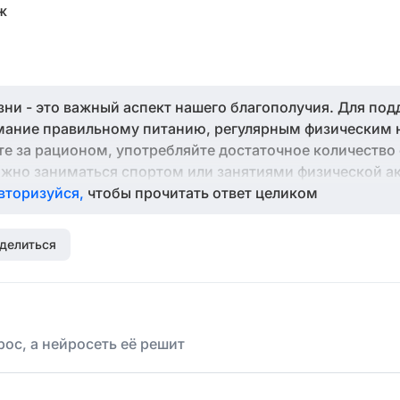
ж
ни - это важный аспект нашего благополучия. Для по
мание правильному питанию, регулярным физическим 
те за рационом, употребляйте достаточное количество 
ажно заниматься спортом или занятиями физической а
ый день. Не забывайте об осознанном выборе еды, ре
вторизуйся,
чтобы прочитать ответ целиком
 отказе от вредных привычек. Помните, что ЗОЖ помож
хранить здоровье на долгие годы.
делиться
ос, а нейросеть её решит