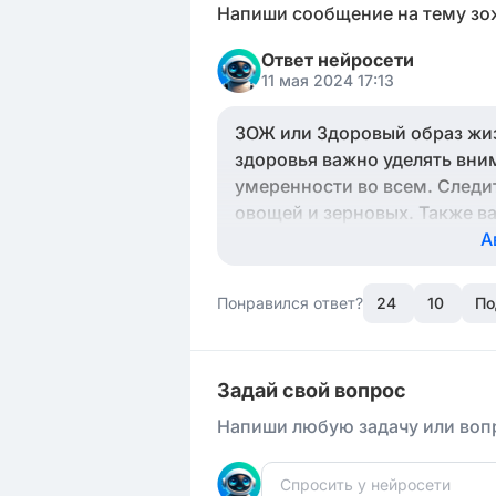
Напиши сообщение на тему зо
Ответ нейросети
11 мая 2024 17:13
ЗОЖ или Здоровый образ жиз
здоровья важно уделять вни
умеренности во всем. Следи
овощей и зерновых. Также в
крайней мере 30 минут кажд
А
контроле вашего здоровья и
чувствовать себя лучше и со
Понравился ответ?
24
10
По
Задай свой вопрос
Напиши любую задачу или вопр