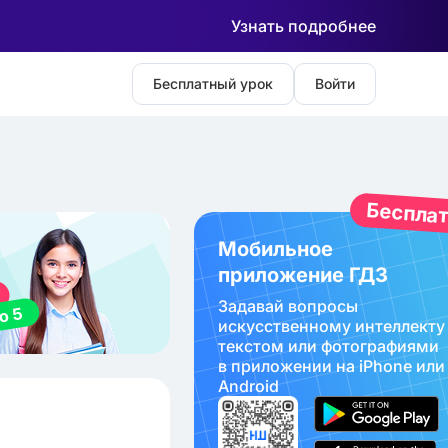
Узнать подробнее
Бесплатный урок
Войти
Беспла
Мобильное
приложение ГДЗ
Задавай вопросы
искуcственному интеллекту
текстом или фотографиями
в приложении на iPhone или
Android