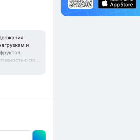
ддержания
нагрузкам и
фруктов,
ктивностью по
гулярном
ет вам