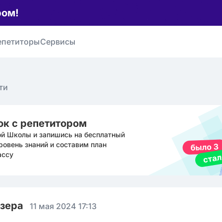
ром!
епетиторы
Сервисы
ти
ок с репетитором
ой Школы и запишись на бесплатный
ровень знаний и составим план
ассу
юзера
11 мая 2024 17:13