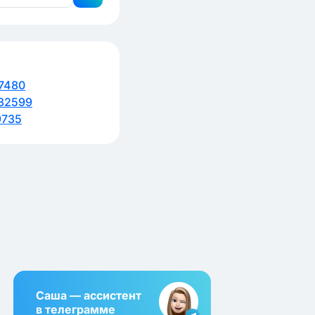
7480
32599
9735
Саша — ассистент
в телеграмме