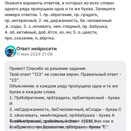
Укажите варианты ответов, в которых во всех словах
одного ряда пропущена одна и та же буква. Запишите
номера ответов. 1. пр..обретение, пр..градить,
пр..интересный; 2. не..держанность, бе..человечный
,в..ходы; 3. з..ночевать, нен..глядный, пр..бабушка;
4. об..ективный, доб..ётся, из..ян; 5. о..цвести,
пре..сказание, о..вёртка.
Ответ нейросети
11 мая 2024 21:09
Привет! Спасибо за решение задания.
Твой ответ "123" не совсем верен. Правильный ответ -
"23".
Объяснение: в каждом ряду пропущена одна и та же
буква в каждом слове.
ПрИобретение, прЕградить, прЕинтересный - буква
И
неСдержанность, беСчеловечный, вСходы - буква С
зАночевать, ненАглядный, прАбабушка - буква А
Таким образом, правильный ответ - "23", так как в
обЪективный, добЬётся, изЪян - буква Ь
каждом из этих вариантов пропущена буква "С".
оТцвести, преДсказание, оТвёртка - буква Т