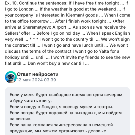
Ex. 10. Continue the sentences: If I have free time tonight … If
I go to London … If the weather is good at the weekend … If
your company is interested in (German) goods … When I come
to the office tomorrow … After I finish work tonight … •After I
arrive at Sheremetyevo Airport … As soon as we receive the
Sellers' offer … Before I go on holiday … When I speak English
very well … * * * I won't go to the country till … We won't sign
the contract till … I won't go and have lunch until … We won't
discuss the terms of the contract I won't go to Yalta for a
holiday until … until … I won't invite my friends to see the new
flat until … Dan won't buy a new car till …
Ответ нейросети
12 мая 2024 03:39
Если у меня будет свободное время сегодня вечером,
я буду читать книгу.
Если я поеду в Лондон, я посещу музеи и театры.
Если погода будет хорошей на выходных, мы пойдем
на пикник.
Если ваша компания заинтересована в немецкой
продукции, мы можем организовать деловые