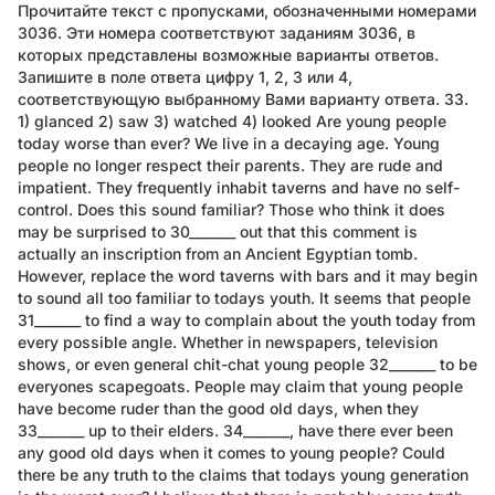
Прочитайте текст с пропусками, обозначенными номерами
3036. Эти номера соответствуют заданиям 3036, в
которых представлены возможные варианты ответов.
Запишите в поле ответа цифру 1, 2, 3 или 4,
соответствующую выбранному Вами варианту ответа. 33.
1) glanced 2) saw 3) watched 4) looked Are young people
today worse than ever? We live in a decaying age. Young
people no longer respect their parents. They are rude and
impatient. They frequently inhabit taverns and have no self-
control. Does this sound familiar? Those who think it does
may be surprised to 30_______ out that this comment is
actually an inscription from an Ancient Egyptian tomb.
However, replace the word taverns with bars and it may begin
to sound all too familiar to todays youth. It seems that people
31_______ to find a way to complain about the youth today from
every possible angle. Whether in newspapers, television
shows, or even general chit-chat young people 32_______ to be
everyones scapegoats. People may claim that young people
have become ruder than the good old days, when they
33_______ up to their elders. 34_______, have there ever been
any good old days when it comes to young people? Could
there be any truth to the claims that todays young generation