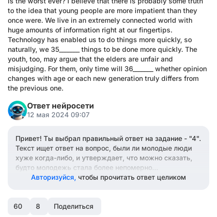
is the worst ever? I believe that there is probably some truth
to the idea that young people are more impatient than they
once were. We live in an extremely connected world with
huge amounts of information right at our fingertips.
Technology has enabled us to do things more quickly, so
naturally, we 35_______ things to be done more quickly. The
youth, too, may argue that the elders are unfair and
misjudging. For them, only time will 36_______ whether opinion
changes with age or each new generation truly differs from
the previous one.
Ответ нейросети
12 мая 2024 09:07
Привет! Ты выбрал правильный ответ на задание - "4".
Текст ищет ответ на вопрос, были ли молодые люди
хуже когда-либо, и утверждает, что можно сказать,
будто молодежь стала более непомерно
нетерпеливой. Фраза "when they looked up to their
Авторизуйся,
чтобы прочитать ответ целиком
elders" означает "когда они равнялись на своих
старших". Поэтому правильный ответ - "4) looked up
60
to". Если ты все понял, поставь лайк.
8
Поделиться