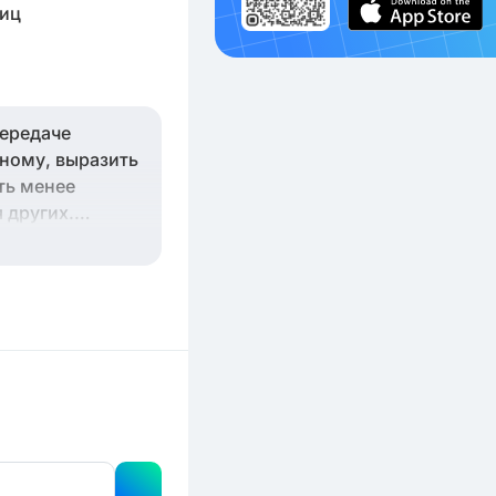
тиц
передаче
нному, выразить
ть менее
 других.
ю важную
дуальной.