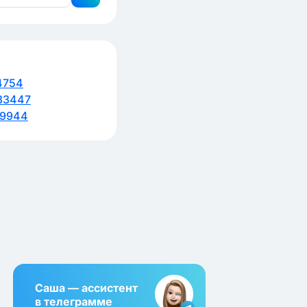
4754
33447
79944
Саша — ассистент
в телеграмме