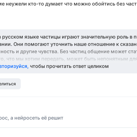
е неужели кто-то думает что можно обойтись без час
в русском языке частицы играют значительную роль в 
ании. Они помогают уточнить наше отношение к сказа
ность и другие чувства. Без частиц общение может ста
о, что мы хотим передать, может быть непонятным для
тью сказать, что частицы в русском языке имеют сво
вторизуйся,
чтобы прочитать ответ целиком
обогащает нашу речь, делая ее более точной и индиви
елиться
ос, а нейросеть её решит