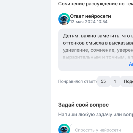
Сочинение рассуждение по тем
Ответ нейросети
12 мая 2024 10:54
Детям, важно заметить, что 
оттенков смысла в высказыв
удивление, сомнение, уверен
выразительным и точным, а т
Поэтому, можно с увереннос
А
функцию и их использование 
Понравился ответ?
55
1
Под
Задай свой вопрос
Напиши любую задачу или вопр