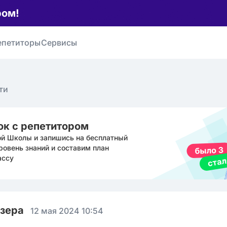
ром!
епетиторы
Сервисы
ти
ок с репетитором
ой Школы и запишись на бесплатный
ровень знаний и составим план
ассу
юзера
12 мая 2024 10:54