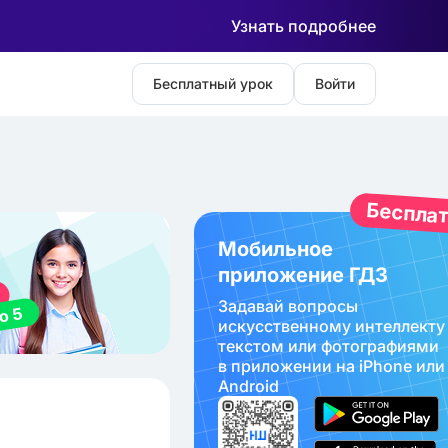
Узнать подробнее
Бесплатный урок
Войти
Беспла
Мобильное
приложение ГДЗ
Задавай вопросы
искуcственному интеллекту
текстом или фотографиями
в приложении на iPhone или
Android