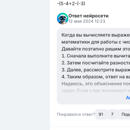
-(5-4+2-(-3)
Ответ нейросети
12 мая 2024 12:23
Когда вы вычисляете выраже
математики для работы с чи
Давайте поэтапно решим эт
Сначала выполните вычитан
Затем посчитайте разность 
Далее, рассмотрите выраже
Таким образом, ответ на ва
Надеюсь, это объяснение п
задач. Если у вас возникнут 
А
Понравился ответ?
91
7
Под