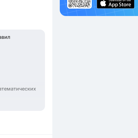
авил
атематических