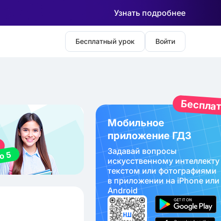
Узнать подробнее
Бесплатный урок
Войти
Беспла
Мобильное
приложение ГДЗ
Задавай вопросы
искуcственному интеллекту
текстом или фотографиями
в приложении на iPhone или
Android