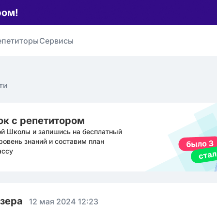
ром!
епетиторы
Сервисы
ти
ок с репетитором
ой Школы и запишись на бесплатный
ровень знаний и составим план
ассу
юзера
12 мая 2024 12:23