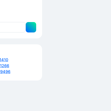
1410
1266
79496