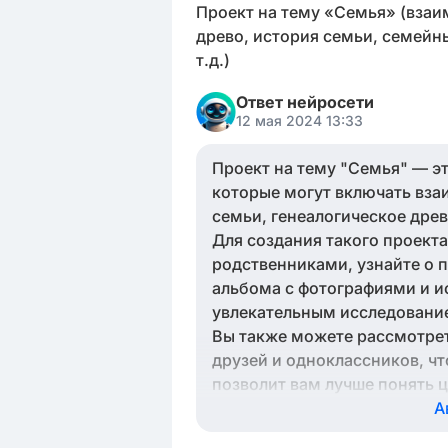
Проект на тему «Семья» (взаи
древо, история семьи, семейн
т.д.)
Ответ нейросети
12 мая 2024 13:33
Проект на тему "Семья" — э
которые могут включать вза
семьи, генеалогическое дре
Для создания такого проекта
родственниками, узнайте о 
альбома с фотографиями и ис
увлекательным исследовани
Вы также можете рассмотрет
друзей и одноклассников, чт
позволит вам лучше понять ц
А