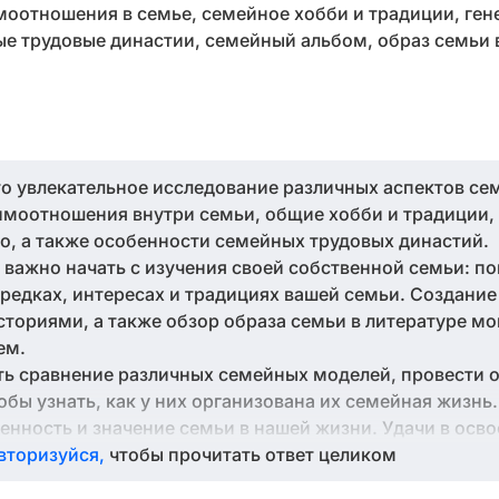
моотношения в семье, семейное хобби и традиции, ген
ые трудовые династии, семейный альбом, образ семьи 
то увлекательное исследование различных аспектов се
имоотношения внутри семьи, общие хобби и традиции,
во, а также особенности семейных трудовых династий.
 важно начать с изучения своей собственной семьи: по
предках, интересах и традициях вашей семьи. Создани
ториями, а также обзор образа семьи в литературе мог
ем.
ь сравнение различных семейных моделей, провести 
обы узнать, как у них организована их семейная жизнь.
енность и значение семьи в нашей жизни. Удачи в осво
вторизуйся,
чтобы прочитать ответ целиком