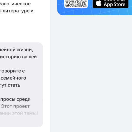
еалогическое
в литературе и
мейной жизни,
 историю вашей
говорите с
е семейного
ут стать
опросы среди
 Этот проект
ении этой темы!