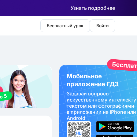
Узнать подробнее
Бесплатный урок
Войти
Беспла
Мобильное
приложение ГДЗ
Задавай вопросы
искуcственному интеллекту
текстом или фотографиями
в приложении на iPhone или
Android