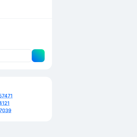
57471
4121
7039