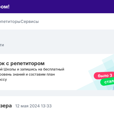
ром!
епетиторы
Сервисы
ти
ок с репетитором
ой Школы и запишись на бесплатный
ровень знаний и составим план
ассу
юзера
12 мая 2024 13:33