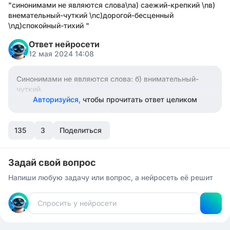
"синонимами не являются слова\nа) саежий-крепкий \nв)
внемательный-чуткий \nс)дорогой-бесценный
\nд)спокойный-тихий "
Ответ нейросети
12 мая 2024 14:08
Синонимами не являются слова: б) внимательный-
чуткий.
Авторизуйся,
чтобы прочитать ответ целиком
135
3
Поделиться
Задай свой вопрос
Напиши любую задачу или вопрос, а нейросеть её решит