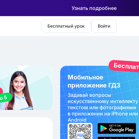
Узнать подробнее
Бесплатный урок
Войти
Беспла
Мобильное
приложение ГДЗ
Задавай вопросы
искуcственному интеллекту
текстом или фотографиями
в приложении на iPhone или
Android