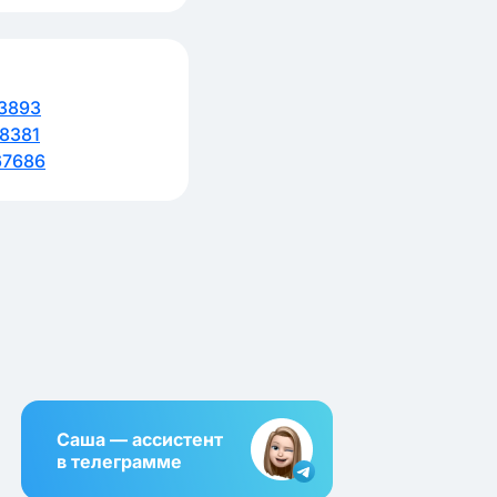
3893
8381
67686
Саша — ассистент
в телеграмме