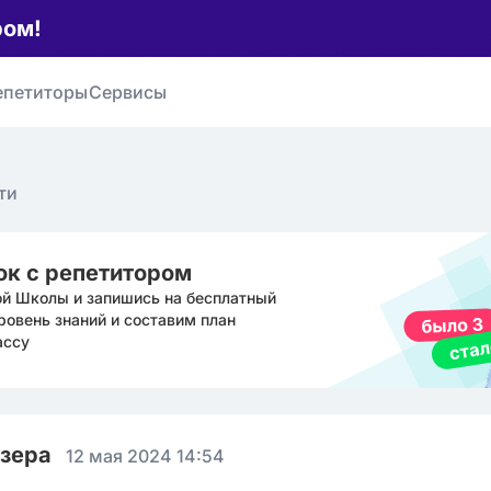
ром!
епетиторы
Сервисы
ти
ок с репетитором
ой Школы и запишись на бесплатный
ровень знаний и составим план
ассу
юзера
12 мая 2024 14:54