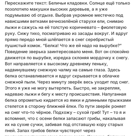
Перескажите текст: Беличьи кладовки. Солнце ещё только
позолотило макушки высоких деревьев, а я уже
подумываю об отдыхе. Выбрав укромное местечко под
нависшими ветками вечнозелёной старухи ели, снимаю
лыжи и сажусь на её толстую коричневато – фиолетовую
руку. Сижу тихо, посматриваю из засады вокруг. И вдруг
прямо передо мной шлёпается в снег серебристый
пушистый комок. “Белка! Что же ей надо на вырубке?”
Поведение зверька заинтересовало меня. Вот он спокойно
движется по вырубке, изредка склоняя мордочку к снегу.
Вот направляется к высокому древнему пеньку,
надвинувшему снежную чалму на самые глаза. Здесь
белка останавливается и вдруг скрывается в облачке
снежной пыли. Через минуту зверёк весь уходит под снег.
Этого я уже не могу вытерпеть. Быстро, не закрепляя,
надеваю лыжи и бегу к месту происшествия. Напуганная
белка опрометью кидается из ямки и длинными прыжками
стелется в сторону ближней ёлки. По пути зверёк роняет
на снег что-то чёрное. Подхожу – сухой гриб! Тут – то я и
вспомнил, что с осени белки запасают грибы, накалывая
их на сухие сучки, забивая под отставшую кору старых
пней. Запах грибов белки чувствуют через