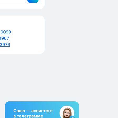
20099
4967
3976
Саша — ассистент
в телеграмме