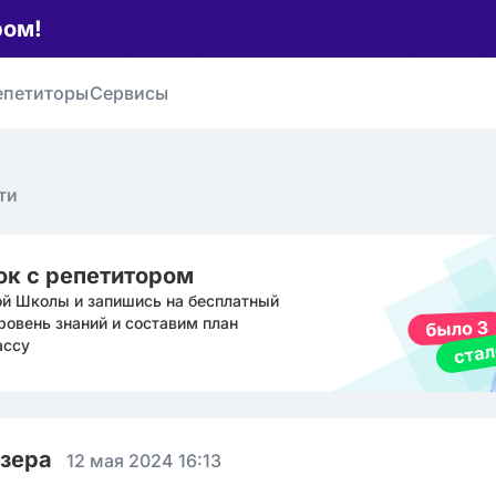
ром!
епетиторы
Сервисы
ти
ок с репетитором
ой Школы и запишись на бесплатный
ровень знаний и составим план
ассу
юзера
12 мая 2024 16:13