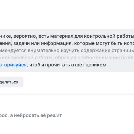
нике, вероятно, есть материал для контрольной работы
ения, задачи или информация, которые могут быть исп
омендуется внимательно изучить содержание страницы
 контрольной работы, обращая особое внимание на к
вленные на этой странице. Успехов в вашей подготовк
вторизуйся,
чтобы прочитать ответ целиком
делиться
ос, а нейросеть её решит