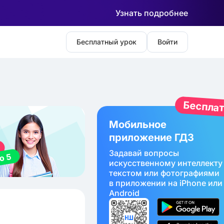
Узнать подробнее
Бесплатный урок
Войти
Беспла
Мобильное
приложение ГДЗ
Задавай вопросы
искуcственному интеллекту
текстом или фотографиями
в приложении на iPhone или
Android