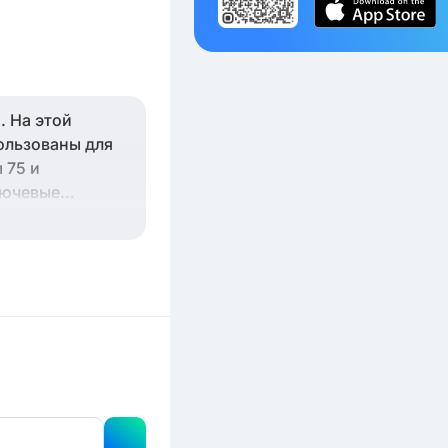
. На этой
ользованы для
 75 и
лючевые
е!