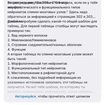
посмотреть рисунки 209 и 210 в атласе, если он у тебя
Второе задание: "Составьте таблицу
имеется.
морфологического и функционального типов
нейронитов спинно-мозговых узлов." Здесь надо
обратиться за информацией к страницам 302 и 303
учебника.
Давай попробуем сделать какой-то общий шаблон для
таблиц. Для первой таблицы столбцы могут выглядеть
примерно так:
Вид нервного волокна
Миелиновое/Немиелиновое
Строение соединительнотканных оболочек
Функция
А вторая таблица по спинно-мозговым узлам может
быть такой:
Морфологический тип нейронитов
Функциональный тип нейронитов
Местоположение в рефлекторной дуге
К сожалению, без подробной информации из
указанных источников заполнить эти таблицы не
получится. Но вот тебе шаблон, по которому ты
можешь организовать информацию, когда найдешь её
в учебнике. Если у тебя есть возможность дать
Авторизуйся,
чтобы прочитать ответ целиком
больше данных или копию соответствующих страниц,