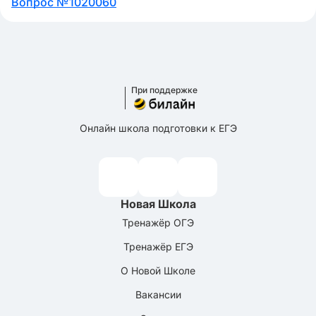
Вопрос №1020060
через рот
Что такое кардио? A. Упражнение для тренировки
сердца и сосудов B. Вид гимнастики C. Вид
спортивных игр D. Метод тренировки
При поддержке
Как правильно выбирать обувь для занятий спортом?
A. Покупать слишком тесные кроссовки B. Выбирать
обувь на размер больше C. Покупать узкую обувь для
Онлайн школа подготовки к ЕГЭ
лучшей поддержки D. Выбирать обувь по размеру и
удобству
Какие упражнения важны для развития мышц спины?
A. Приседания B. Планка C. Подтягивания D. Бег
Новая Школа
Тренажёр ОГЭ
Что такое аэробика? A. Вид спорта, включающий
высокие прыжки B. Вид гимнастики с музыкой C.
Тренажёр ЕГЭ
Упражнения для развития мышц D. Вид тяжелой
атлетики
О Новой Школе
Сколько кругов стадиона обычно составляет 1 км? A.
Вакансии
2 B. 4 C. 6 D. 8