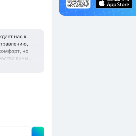
дает нас к
справлению,
комфорт, но
увства вины
эмоциональной