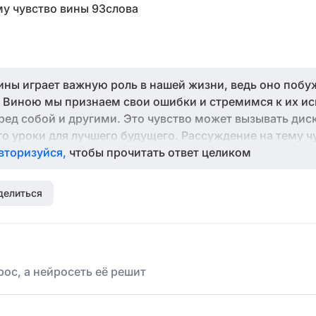
у чувство вины 93слова
ины играет важную роль в нашей жизни, ведь оно побуж
 Виною мы признаем свои ошибки и стремимся к их и
еред собой и другими. Это чувство может вызывать дис
го уроки для лучшего будущего. Рассуждение на тему ч
 и свои действия, стимулируя к развитию личности и 
вторизуйся,
чтобы прочитать ответ целиком
делиться
ос, а нейросеть её решит