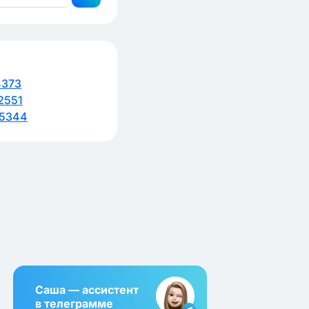
4373
2551
5344
Саша — ассистент
в телеграмме