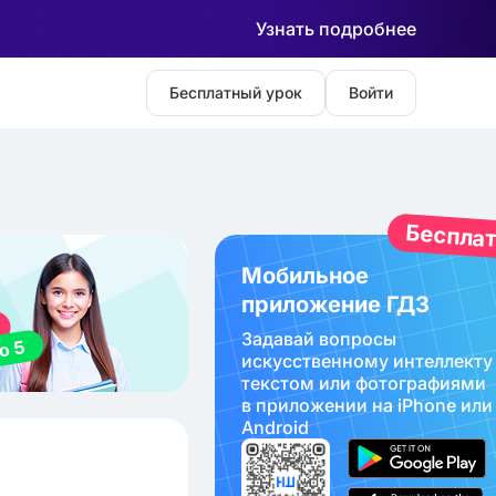
Узнать подробнее
Бесплатный урок
Войти
Беспла
Мобильное
приложение ГДЗ
Задавай вопросы
искуcственному интеллекту
текстом или фотографиями
в приложении на iPhone или
Android