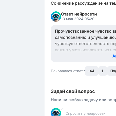
Сочинение рассуждение на тем
Ответ нейросети
13 мая 2024 05:20
Прочувствованное чувство в
самопознанию и улучшению.
чувствуя ответственность п
важно уметь извлекать из не
позволит глубже понять себя
А
зрелости.
Понравился ответ?
144
1
По
Задай свой вопрос
Напиши любую задачу или вопр