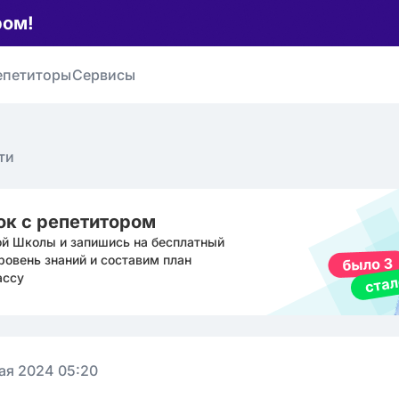
ром!
епетиторы
Сервисы
ти
ок с репетитором
ой Школы и запишись на бесплатный
ровень знаний и составим план
ассу
ая 2024 05:20