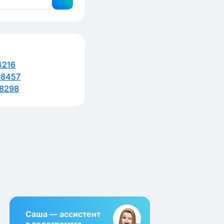
4216
48457
8298
Саша — ассистент