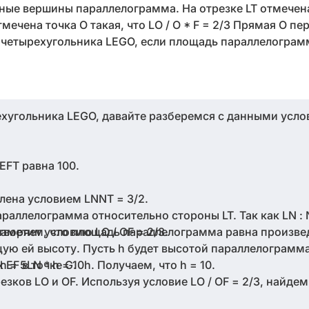
ельные вершины параллелограмма. На отрезке LT отмечен
тмечена точка О такая, что LO / O * F = 2/3 Прямая О пе
ь четырехугольника LEGO, если площадь параллелограмм
хугольника LEGO, давайте разберемся с данными усло
FT равна 100.
елена условием LNNT = 3/2.
аллелограмма относительно стороны LT. Так как LN : NT
творяет условию LO / OF = 2/3.
е заметим, что площадь параллелограмма равна произв
щую ей высоту. Пусть h будет высотой параллелограм
 EF в точке G.
 h = 5LN * h = 10h. Получаем, что h = 10.
ков LO и OF. Используя условие LO / OF = 2/3, найдем 