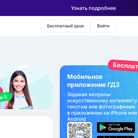
Узнать подробнее
Бесплатный урок
Войти
Беспла
Мобильное
приложение ГДЗ
Задавай вопросы
искуcственному интеллекту
текстом или фотографиями
в приложении на iPhone или
Android