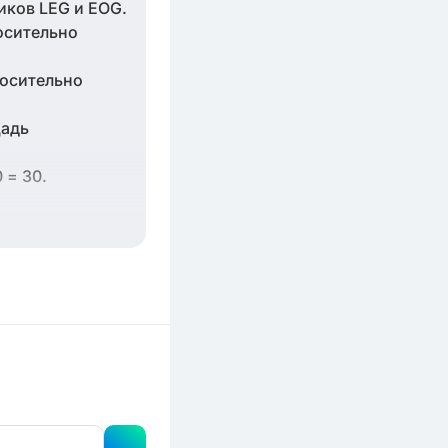
иков LEG и EOG.
носительно
носительно
щадь
0 = 30.