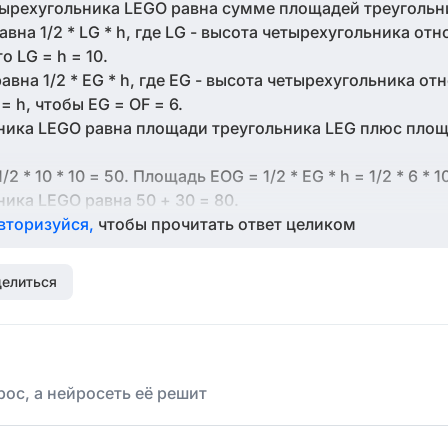
ырехугольника LEGO равна сумме площадей треугольн
вна 1/2 * LG * h, где LG - высота четырехугольника от
то LG = h = 10.
вна 1/2 * EG * h, где EG - высота четырехугольника от
= h, чтобы EG = OF = 6.
ника LEGO равна площади треугольника LEG плюс пло
/2 * 10 * 10 = 50. Площадь EOG = 1/2 * EG * h = 1/2 * 6 * 1
ика LEGO равна 50 + 30 = 80.
вторизуйся,
чтобы прочитать ответ целиком
елиться
ос, а нейросеть её решит