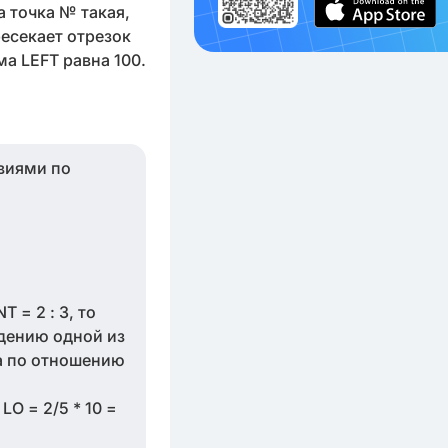
а точка № такая,
ресекает отрезок
а LEFT равна 100.
виями по
 = 2 : 3, то
едению одной из
ма по отношению
LO = 2/5 * 10 =