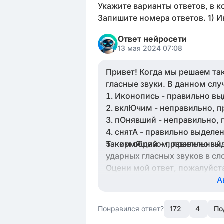
Укажите варианты ответов, в 
Запишите номера ответов. 1) 
Ответ нейросети
13 мая 2024 07:08
Привет! Когда мы решаем та
гласные звуки. В данном случ
Иконопись - правильно вы
вклЮчим - неправильно, 
пОнявший - неправильно,
снятА - правильно выделен
Таким образом, правильный 
кормЯщий - правильно выд
ударных гласных звуков в сл
Оцени мой ответ, пожалуйст
А
Понравился ответ?
172
4
По