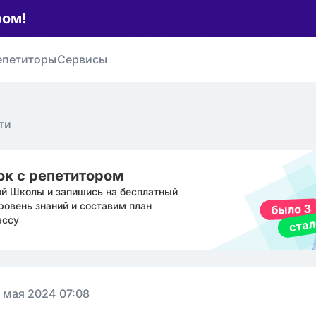
ром!
епетиторы
Сервисы
ти
ок с репетитором
ой Школы и запишись на бесплатный
ровень знаний и составим план
ассу
 мая 2024 07:08