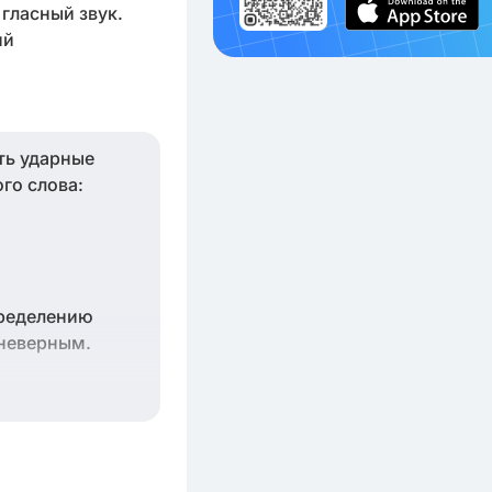
гласный звук.
ий
ть ударные
ого слова:
пределению
 неверным.