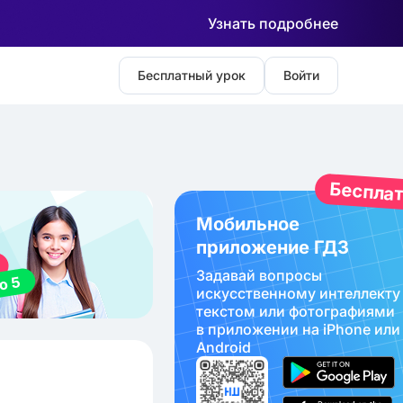
Узнать подробнее
Бесплатный урок
Войти
Беспла
Мобильное
приложение ГДЗ
Задавай вопросы
искуcственному интеллекту
текстом или фотографиями
в приложении на iPhone или
Android