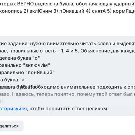
которых ВЕРНО выделена буква, обозначающая ударный 
Иконопись 2) вклЮчим 3) пОнявший 4) снятА 5) кормЯщ
кие задания, нужно внимательно читать слова и выделя
ае, правильные ответы - 1, 4 и 5. Объяснение для кажд
делена буква "о"
правильно "включИм"
 правильно "понЯвший"
а буква "а"
ответ - 145. Необходимо внимательнее подходить к о
елена буква "я"
овах. Надеюсь, теперь понятно, почему твой ответ был
а!
вторизуйся,
чтобы прочитать ответ целиком
делиться