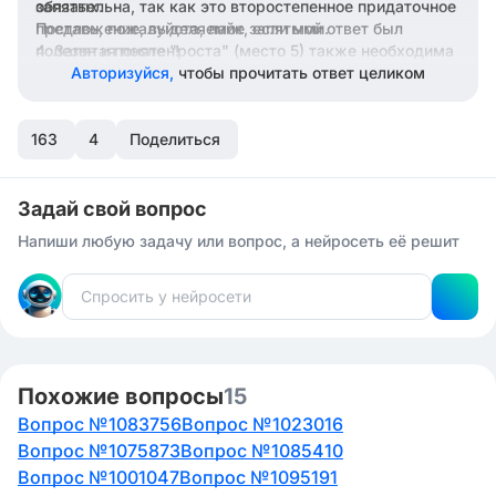
обязательна, так как это второстепенное придаточное
запятых.
предложение, выделяемое запятыми.
Поставь, пожалуйста, лайк, если мой ответ был
полезен и понятен!
Запятая после "роста" (место 5) также необходима
для выделения придаточного предложения.
Авторизуйся,
чтобы прочитать ответ целиком
163
4
Поделиться
Задай свой вопрос
Напиши любую задачу или вопрос, а нейросеть её решит
Похожие вопросы
15
Вопрос №1083756
Вопрос №1023016
Вопрос №1075873
Вопрос №1085410
Вопрос №1001047
Вопрос №1095191