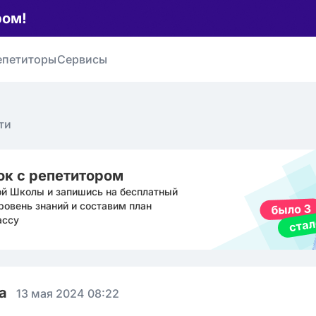
ром!
епетиторы
Сервисы
ти
ок с репетитором
ой Школы и запишись на бесплатный
ровень знаний и составим план
ассу
ва
13 мая 2024 08:22