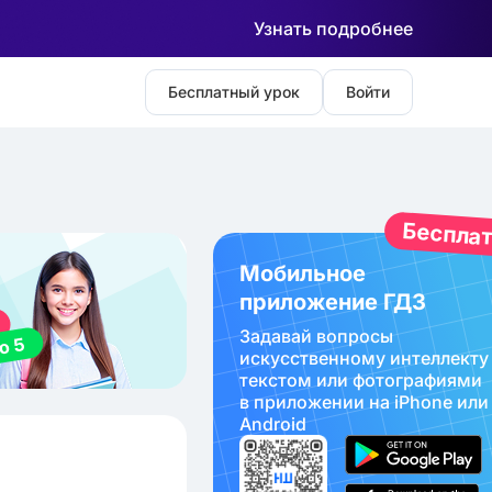
Узнать подробнее
Бесплатный урок
Войти
Беспла
Мобильное
приложение ГДЗ
Задавай вопросы
искуcственному интеллекту
текстом или фотографиями
в приложении на iPhone или
Android