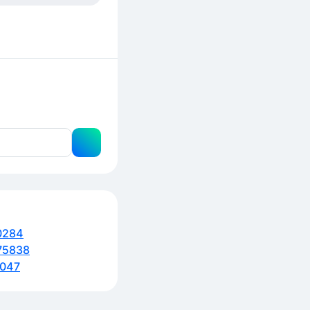
0284
75838
047