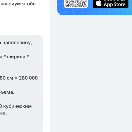
 аквариум чтобы
а наполовину,
а * ширина *
80 см = 280 000
бъема.
00 кубическим
ов.