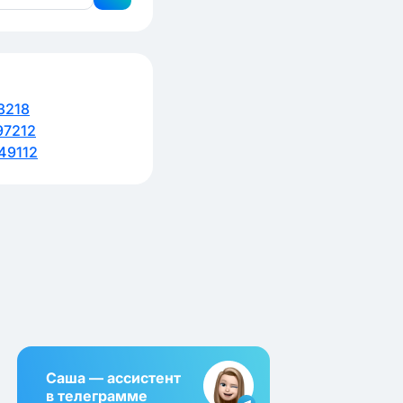
3218
97212
49112
Саша — ассистент
в телеграмме