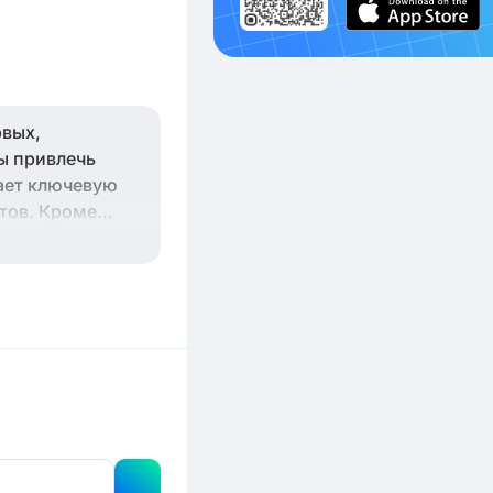
рвых,
ы привлечь
рает ключевую
нтов. Кроме
шего проекта в
стоянном
ого Startup
о бизнеса.