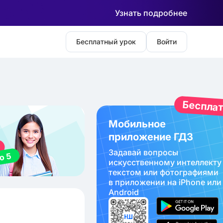
Узнать подробнее
Бесплатный урок
Войти
Беспла
Мобильное
приложение ГДЗ
Задавай вопросы
искуcственному интеллекту
текстом или фотографиями
в приложении на iPhone или
Android