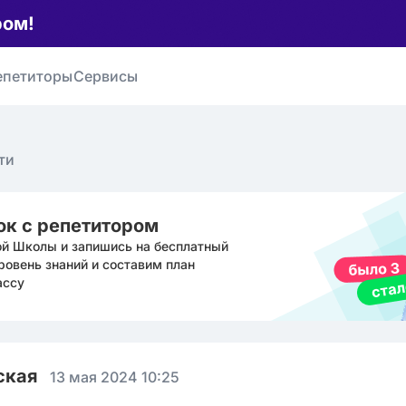
ром!
епетиторы
Сервисы
ти
ок с репетитором
ой Школы и запишись на бесплатный
ровень знаний и составим план
ассу
ская
13 мая 2024 10:25