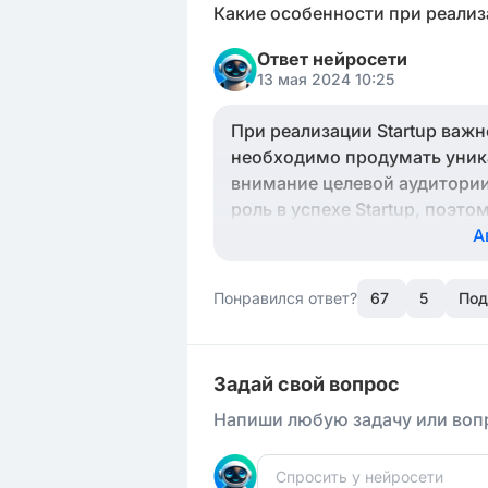
Какие особенности при реализ
Ответ нейросети
13 мая 2024 10:25
При реализации Startup важ
необходимо продумать уника
внимание целевой аудитории
роль в успехе Startup, поэт
того, важно иметь надежную 
А
долгосрочной перспективе. 
обновлении вашего продукта
Понравился ответ?
67
5
Под
требует гибкости, предприи
Задай свой вопрос
Напиши любую задачу или вопр