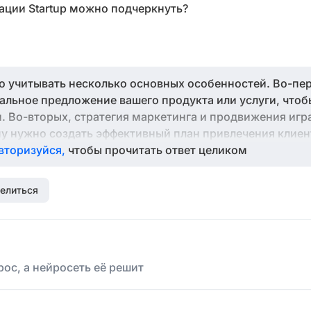
ации Startup можно подчеркнуть?
но учитывать несколько основных особенностей. Во-пе
льное предложение вашего продукта или услуги, чтоб
. Во-вторых, стратегия маркетинга и продвижения иг
ому нужно создать эффективный план привлечения клие
бизнес-модель, которая обеспечит рост и развитие ва
вторизуйся,
чтобы прочитать ответ целиком
Не забывайте о тщательном анализе конкурентов и по
 под требования рынка. Создание потенциально успешн
елиться
мчивости и готовности к постоянному улучшению своег
ос, а нейросеть её решит