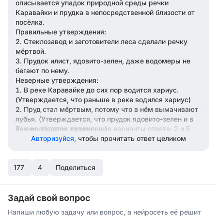
описывается упадок природной среды речки
Каравайки и прудка в непосредственной близости от
посёлка.
Правильные утверждения:
Стеклозавод и заготовители леса сделали речку
мёртвой.
Прудок илист, ядовито-зелен, даже водомеры не
бегают по нему.
Неверные утверждения:
В реке Каравайке до сих пор водится хариус.
(Утверждается, что раньше в реке водился хариус)
Пруд стал мёртвым, потому что в нём вымачивают
лубья. (Утверждается, что прудок ядовито-зелен и в
нем не водятся водомеры)
Таким образом, правильные варианты ответа: 2 и 5.
Авторизуйся,
чтобы прочитать ответ целиком
177
4
Поделиться
Задай свой вопрос
Напиши любую задачу или вопрос, а нейросеть её решит