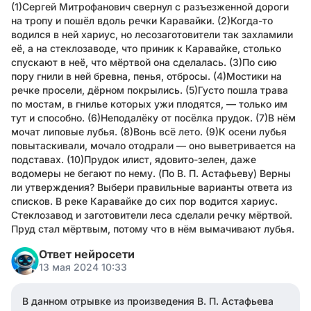
(1)Сергей Митрофанович свернул с разъезженной дороги
на тропу и пошёл вдоль речки Каравайки. (2)Когда-то
водился в ней хариус, но лесозаготовители так захламили
её, а на стеклозаводе, что приник к Каравайке, столько
спускают в неё, что мёртвой она сделалась. (3)По сию
пору гнили в ней бревна, пенья, отбросы. (4)Мостики на
речке просели, дёрном покрылись. (5)Густо пошла трава
по мостам, в гнилье которых ужи плодятся, — только им
тут и способно. (6)Неподалёку от посёлка прудок. (7)В нём
мочат липовые лубья. (8)Вонь всё лето. (9)К осени лубья
повытаскивали, мочало отодрали — оно выветривается на
подставах. (10)Прудок илист, ядовито-зелен, даже
водомеры не бегают по нему. (По В. П. Астафьеву) Верны
ли утверждения? Выбери правильные варианты ответа из
списков. В реке Каравайке до сих пор водится хариус.
Стеклозавод и заготовители леса сделали речку мёртвой.
Пруд стал мёртвым, потому что в нём вымачивают лубья.
Ответ нейросети
13 мая 2024 10:33
В данном отрывке из произведения В. П. Астафьева