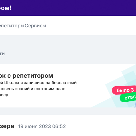
ром!
епетиторы
Сервисы
ти
ок с репетитором
ой Школы и запишись на бесплатный
ровень знаний и составим план
ассу
юзера
19 июня 2023 06:52