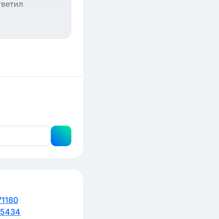
тветил
1180
65434