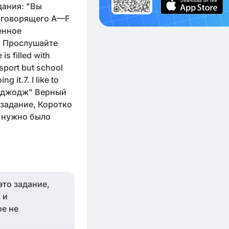
дания: "Вы
 говорящего A—F
енное
. Прослушайте
is filled with
 sport but school
 it.7. I like to
лоджодж" Верный
 задание, Коротко
к нужно было
это задание,
 и
ое не