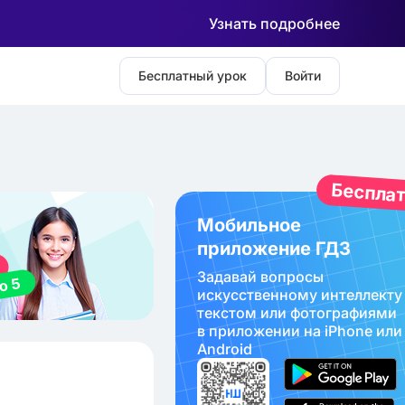
Узнать подробнее
Бесплатный урок
Войти
Беспла
Мобильное
приложение ГДЗ
Задавай вопросы
искуcственному интеллекту
текстом или фотографиями
в приложении на iPhone или
Android