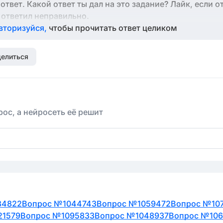
твет. Какой ответ ты дал на это задание? Лайк, если о
 ответил неправильно.
вторизуйся,
чтобы прочитать ответ целиком
елиться
ос, а нейросеть её решит
34822
Вопрос №1044743
Вопрос №1059472
Вопрос №107
21579
Вопрос №1095833
Вопрос №1048937
Вопрос №10