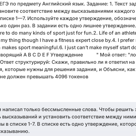
ЕГЭ по предмету Английский язык. Задание: 1. Текст за
тановите соответствие между высказываниями каждого
писке 1—7. Используйте каждое утверждение, обознач
ко один раз. В задании есть одно лишнее утверждение
to do many kinds of sport just for fun.2. Life of an athlete 
t my thing though I have a fitness expert close by.4. I prefer
akes sport meaningful.6. I just can’t make myself start doing
. Говорящий A B C D E F Утверждение " Мой ответ: "
" Ответ структурируй: Скажи, правильно ли я ответил на
я, которые нужны для решения задания, и Объясни, ка
т не должен превышать 4096 токенов
 и написал только бессмысленные слова. Чтобы решить 
 высказываний и установить соответствие между ними
 в списке 1-7. В списке есть одно утверждение, котор
сказыванию.