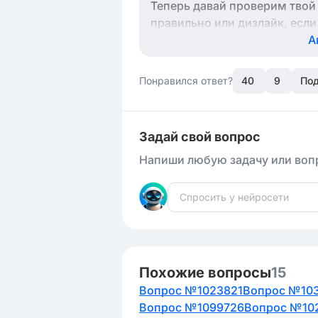
Теперь давай проверим твой о
правильно или дизлайк, если
А
Понравился ответ?
40
9
Под
Задай свой вопрос
Напиши любую задачу или вопр
Похожие вопросы
15
Вопрос №1023821
Вопрос №10
Вопрос №1099726
Вопрос №10