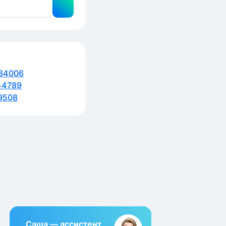
34006
44789
9508
Саша — ассистент