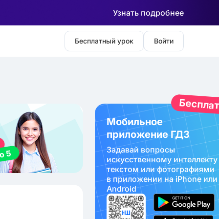
Узнать подробнее
Бесплатный урок
Войти
Беспла
Мобильное
приложение ГДЗ
Задавай вопросы
искуcственному интеллекту
текстом или фотографиями
в приложении на iPhone или
Android