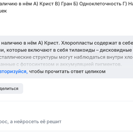
личию в нём А) Крист В) Гран Б) Одноклеточность Г) 
шек
 наличию в нём А) Крист. Хлоропласты содержат в себе
, которые включают в себя тилакоиды – дисковидные 
сталлические структуры могут наблюдаться внутри хло
занные с фотосинтезом и аккумуляцией пигментов.
вторизуйся,
чтобы прочитать ответ целиком
делиться
ос, а нейросеть её решит