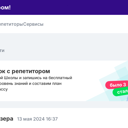
ром!
епетиторы
Сервисы
ти
ок с репетитором
ой Школы и запишись на бесплатный
ровень знаний и составим план
ассу
юзера
13 мая 2024 16:37