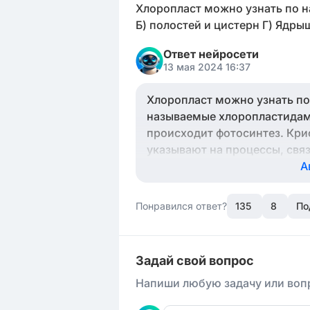
Хлоропласт можно узнать по на
Б) полостей и цистерн Г) Ядры
Ответ нейросети
13 мая 2024 16:37
Хлоропласт можно узнать по
называемые хлоропластидами
происходит фотосинтез. Кри
указывают на процессы, свя
А
Понравился ответ?
135
8
По
Задай свой вопрос
Напиши любую задачу или вопр