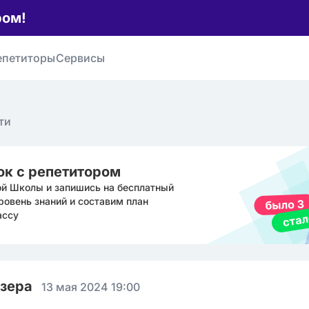
ром!
епетиторы
Сервисы
ти
ок с репетитором
ой Школы и запишись на бесплатный
ровень знаний и составим план
ассу
юзера
13 мая 2024 19:00