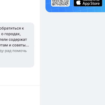
обратиться к
 о городах,
тели содержат
утам и советы
уду рад помочь