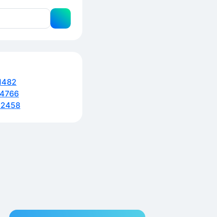
1482
4766
12458