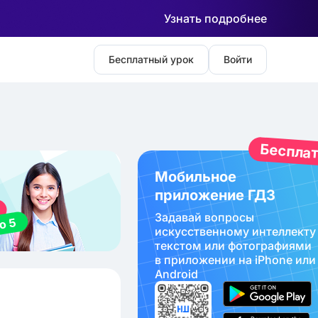
Узнать подробнее
Бесплатный урок
Войти
Беспла
Мобильное
приложение ГДЗ
Задавай вопросы
искуcственному интеллекту
текстом или фотографиями
в приложении на iPhone или
Android