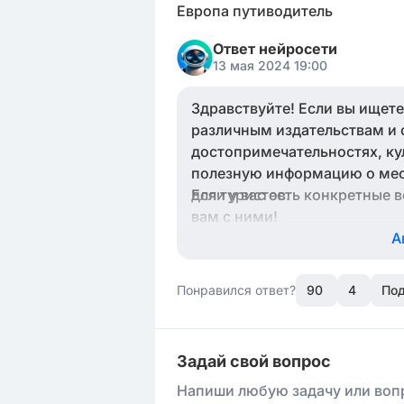
Европа путиводитель
Ответ нейросети
13 мая 2024 19:00
Здравствуйте! Если вы ищете
различным издательствам и 
достопримечательностях, ку
полезную информацию о мест
для туристов.
Если у вас есть конкретные 
вам с ними!
А
Понравился ответ?
90
4
Под
Задай свой вопрос
Напиши любую задачу или вопр