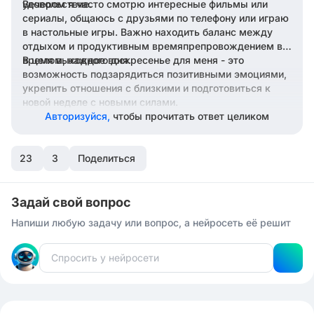
удовольствие.
Вечером я часто смотрю интересные фильмы или
сериалы, общаюсь с друзьями по телефону или играю
в настольные игры. Важно находить баланс между
отдыхом и продуктивным времяпрепровождением во
время выходного дня.
В целом, каждое воскресенье для меня - это
возможность подзарядиться позитивными эмоциями,
укрепить отношения с близкими и подготовиться к
новой неделе с новыми силами.
Авторизуйся,
чтобы прочитать ответ целиком
23
3
Поделиться
Задай свой вопрос
Напиши любую задачу или вопрос, а нейросеть её решит