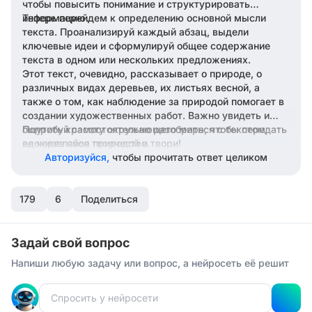
чтобы повысить понимание и структурировать
информацию.
Теперь перейдем к определению основной мысли
текста. Проанализируй каждый абзац, выдели
ключевые идеи и сформулируй общее содержание
текста в одном или нескольких предложениях.
Этот текст, очевидно, рассказывает о природе, о
различных видах деревьев, их листьях весной, а
также о том, как наблюдение за природой помогает в
создании художественных работ. Важно увидеть и
ощутить красоту окружающего мира, чтобы передать
Попробуй самостоятельно разобраться с текстом,
ее через свое творчество.
вдохновляйся природой и твори!
Авторизуйся,
чтобы прочитать ответ целиком
179
6
Поделиться
Задай свой вопрос
Напиши любую задачу или вопрос, а нейросеть её решит