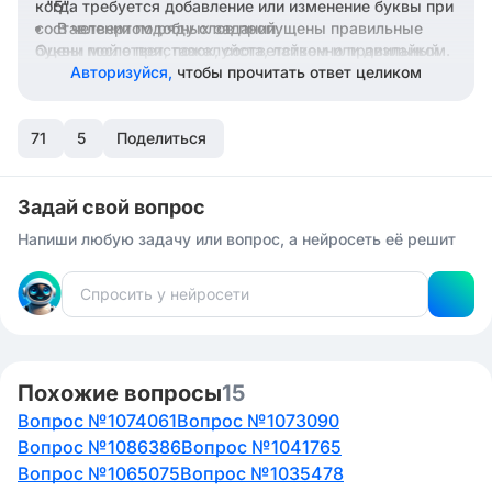
- "5".
когда требуется добавление или изменение буквы при
составлении подобных заданий.
В четвертом ряду слов пропущены правильные
буквы после приставок, соответственно правильный
Оцени мой ответ, пожалуйста, лайком или дизлайком.
ответ - "3".
Авторизуйся,
чтобы прочитать ответ целиком
В пятом ряду слов пропущена буква "Е" в
приставке "ПРЕ-", поэтому правильный ответ - "4".
71
5
Поделиться
Задай свой вопрос
Напиши любую задачу или вопрос, а нейросеть её решит
Похожие вопросы
15
Вопрос №1074061
Вопрос №1073090
Вопрос №1086386
Вопрос №1041765
Вопрос №1065075
Вопрос №1035478