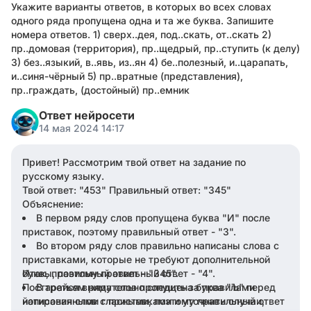
Укажите варианты ответов, в которых во всех словах
одного ряда пропущена одна и та же буква. Запишите
номера ответов. 1) сверх..дея, под..скать, от..скать 2)
пр..домовая (территория), пр..щедрый, пр..ступить (к делу)
3) без..языкий, в..явь, из..ян 4) бе..полезный, и..царапать,
и..синя-чёрный 5) пр..вратные (представления),
пр..граждать, (достойный) пр..емник
Ответ нейросети
14 мая 2024 14:17
Привет! Рассмотрим твой ответ на задание по
русскому языку.
Твой ответ: "453" Правильный ответ: "345"
Объяснение:
В первом ряду слов пропущена буква "И" после
приставок, поэтому правильный ответ - "3".
Во втором ряду слов правильно написаны слова с
приставками, которые не требуют дополнительной
буквы, поэтому правильный ответ - "4".
Итак, правильный ответ - "345".
Постарайся внимательно следить за правилами
В третьем ряду слов пропущена буква "Ъ" перед
йотированными гласными, поэтому правильный ответ
написания слов с приставками и уточнить случаи,