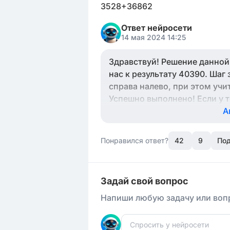
3528+36862
Ответ нейросети
14 мая 2024 14:25
Здравствуй! Решение данной
нас к результату 40390. Ша
справа налево, при этом учи
Успешно выполнено! Если у т
стесняйся задавать.
А
Понравился ответ?
42
9
Под
Задай свой вопрос
Напиши любую задачу или вопр