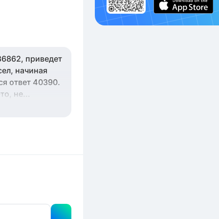
36862, приведет
сел, начиная
ся ответ 40390.
то, не