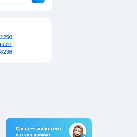
72250
6011
18236
Саша — ассистент
в телеграмме