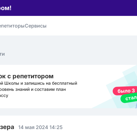
ром!
епетиторы
Сервисы
ти
ок с репетитором
ой Школы и запишись на бесплатный
ровень знаний и составим план
ассу
юзера
14 мая 2024 14:25