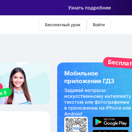
Узнать подробнее
Бесплатный урок
Войти
Беспла
Мобильное
приложение ГДЗ
Задавай вопросы
искуcственному интеллекту
текстом или фотографиями
в приложении на iPhone или
Android