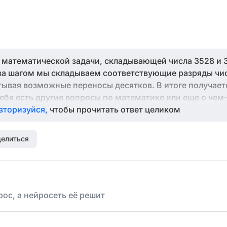
 математической задачи, складывающей числа 3528 и 
г за шагом мы складываем соответствующие разряды чи
тывая возможные переносы десятков. В итоге получает
ебя есть другие вопросы по математике или еще о чем-
вторизуйся,
чтобы прочитать ответ целиком
елиться
ос, а нейросеть её решит