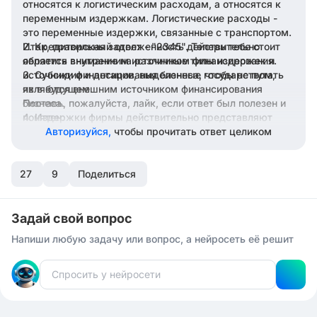
относятся к логистическим расходам, а относятся к
переменным издержкам. Логистические расходы -
это переменные издержки, связанные с транспортом.
Итак, правильный ответ - "2345". Теперь тебе стоит
Кредиторская задолженность действительно
является внутренним источником финансирования.
обратить внимание на различные типы издержек и
источники финансирования бизнеса, чтобы не путать
Субсидии и дотации, выделенные государством,
являются внешним источником финансирования
их в будущем.
бизнеса.
Поставь, пожалуйста, лайк, если ответ был полезен и
понятен.
Издержки фирмы действительно представляют
собой расходы, связанные с производством и
Авторизуйся,
чтобы прочитать ответ целиком
реализацией продукции.
Постоянные издержки не зависят от количества
27
произведенной продукции.
9
Поделиться
Задай свой вопрос
Напиши любую задачу или вопрос, а нейросеть её решит