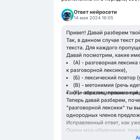
Ответ нейросети
14 мая 2024 16:05
Привет! Давай разберем твой
Так, в данном случае текст
текста. Для каждого пропущ
Давай посмотрим, какие име
(A) - разговорная лексика
к разговорной лексике),
(Б) - лексический повтор
(В) - метонимия (речь иде
Таким образом, правильный о
(Г) - восклицательные пр
Теперь давай разберем, поче
"разговорной лексики" ты вы
однородных членов предлож
Исправленный ответ, как уже
Оцени мои объяснения, пожа
А