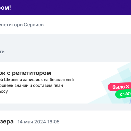
ром!
епетиторы
Сервисы
ти
ок с репетитором
ой Школы и запишись на бесплатный
ровень знаний и составим план
ассу
юзера
14 мая 2024 16:05