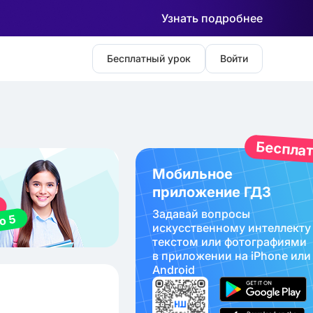
Узнать подробнее
Бесплатный урок
Войти
Беспла
Мобильное
приложение ГДЗ
Задавай вопросы
искуcственному интеллекту
текстом или фотографиями
в приложении на iPhone или
Android