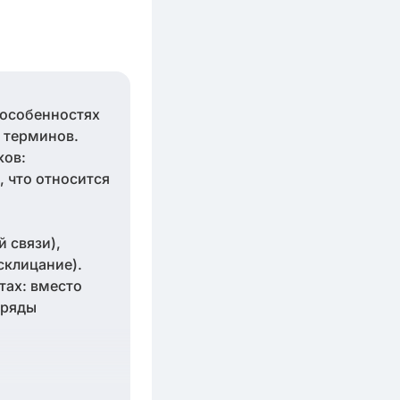
 особенностях
 терминов.
ков:
, что относится
й связи),
склицание).
тах: вместо
"ряды