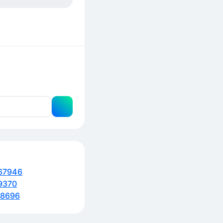
67946
9370
58696