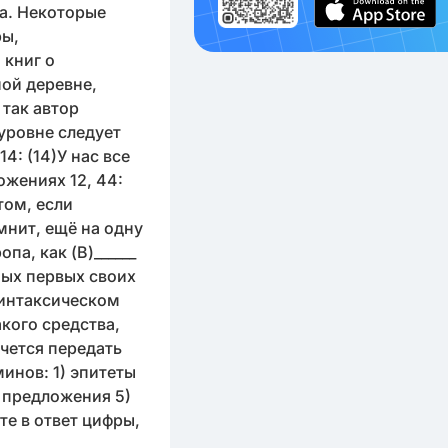
а. Некоторые
ры,
 книг о
ной деревне,
 так автор
уровне следует
4: (14)У нас все
ложениях 12, 44:
том, если
мнит, ещё на одну
па, как (В)______
амых первых своих
 синтаксическом
кого средства,
очется передать
минов: 1) эпитеты
 предложения 5)
те в ответ цифры,