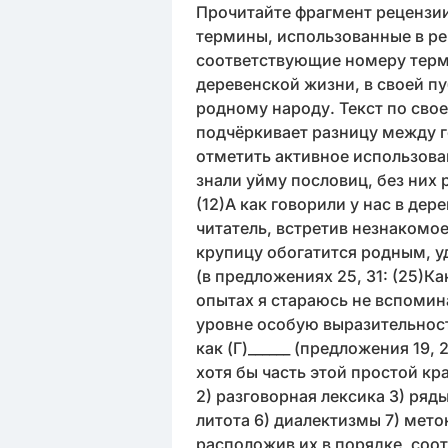
Прочитайте фрагмент рецензии
термины, использованные в ре
соответствующие номеру терми
деревенской жизни, в своей пу
родному народу. Текст по сво
подчёркивает разницу между г
отметить активное использовани
знали уйму пословиц, без них р
(12)А как говорили у нас в дер
читатель, встретив незнакомое
крупицу обогатится родным, уд
(в предложениях 25, 31: (25)К
опытах я стараюсь не вспомина
уровне особую выразительност
как (Г)______ (предложения 19,
хотя бы часть этой простой кр
2) разговорная лексика 3) ря
литота 6) диалектизмы 7) мето
расположив их в порядке, соо