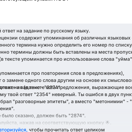
 ответ на задание по русскому языку.
 рецензии содержит упоминания об различных языковых
енного термина нужно определить его номер по списку
нно термины должны быть вставлены на места пропус
 (в тексте упоминается про использование слова "уйма"
 (упоминается про повторения слов в предложениях),
т о замене одного слова другим на основе их смыслово
твет на задание - "2874".
едложения (в тексте есть предложения, выражающие во
му твой ответ "2354" неверный. Ты ошибся в двух пунк
брал "разговорные эпитеты", а вместо "метонимии" - 
ения".
 было сказано, должен быть "2874".
луйста, нажав на соответствующую кнопку 🌟.
вторизуйся,
чтобы прочитать ответ целиком