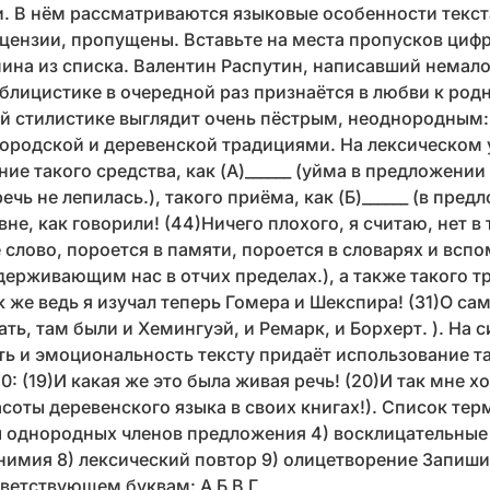
. В нём рассматриваются языковые особенности текст
цензии, пропущены. Вставьте на места пропусков циф
на из списка. Валентин Распутин, написавший немало
блицистике в очередной раз признаётся в любви к род
ей стилистике выглядит очень пёстрым, неоднородным:
ородской и деревенской традициями. На лексическом 
е такого средства, как (А)______ (уйма в предложении 1
ечь не лепилась.), такого приёма, как (Б)______ (в пред
евне, как говорили! (44)Ничего плохого, я считаю, нет в 
 слово, пороется в памяти, пороется в словарях и вспо
ерживающим нас в отчих пределах.), а также такого тро
ак же ведь я изучал теперь Гомера и Шекспира! (31)О с
ть, там были и Хемингуэй, и Ремарк, и Борхерт. ). На
ь и эмоциональность тексту придаёт использование та
 20: (19)И какая же это была живая речь! (20)И так мне х
асоты деревенского языка в своих книгах!). Список тер
ды однородных членов предложения 4) восклицательные
нимия 8) лексический повтор 9) олицетворение Запиши
тветствующем буквам: A Б В Г