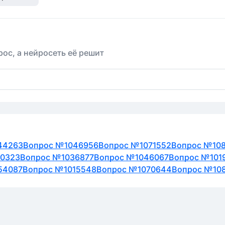
еверной Америке.
по площади и количеству населения являются США, К
очнить, что самым крупным странами по площади в Сев
сика.
ос, а нейросеть её решит
- это представители монголоидной расы - Да, это верн
онголоидной расы, которая присутствует у коренных 
44263
Вопрос №1046956
Вопрос №1071552
Вопрос №10
90323
Вопрос №1036877
Вопрос №1046067
Вопрос №101
54087
Вопрос №1015548
Вопрос №1070644
Вопрос №10