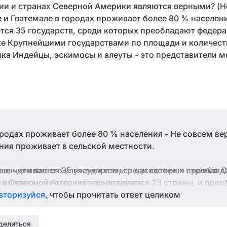
ии и странах Северной Америки являются верными? (
е и Гватемале в городах проживает более 80 % населен
ся 35 государств, среди которых преобладают федера
ке Крупнейшими государствами по площади и количест
ка Индейцы, эскимосы и алеуты - это представители 
ородах проживает более 80 % населения - Не совсем вер
ния проживает в сельской местности.
насчитывается 35 государств, среди которых преоблад
зен для вашего изучения темы о населении и странах 
 в Северной Америке насчитывается 23 страны, и пре
е вопросы, не стесняйтесь задавать.
не федерации.
вторизуйся,
чтобы прочитать ответ целиком
ивает в Мексике - Это верно. Мексика является одной 
делиться