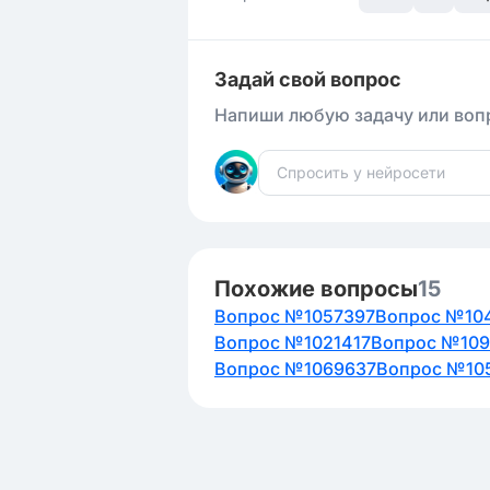
наибольшим населением в С
Крупнейшими государствами 
Задай свой вопрос
- Почти верно, но стоит ут
являются Канада, США и Мек
Напиши любую задачу или вопр
Индейцы, эскимосы и алеуты 
являются представителями м
Северной Америки.
Похожие вопросы
15
Вопрос №1057397
Вопрос №10
Вопрос №1021417
Вопрос №10
Вопрос №1069637
Вопрос №10