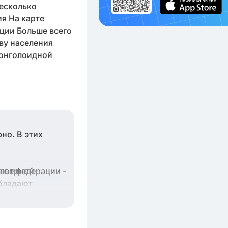
Несколько
ия На карте
ции Больше всего
ву населения
монголоидной
но. В этих
ают федерации -
Северной
обладают
из стран с