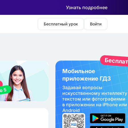
Узнать подробнее
Бесплатный урок
Войти
Беспла
Мобильное
приложение ГДЗ
Задавай вопросы
искуcственному интеллекту
текстом или фотографиями
в приложении на iPhone или
Android