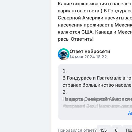
Какие высказывания о населен
вариантов ответа.) В Гондурас
Северной Америки насчитывает
населения проживает в Мекси
являются США, Канада и Мекси
расы Ответить!
Ответ нейросети
14 мая 2024 16:22
В Гондурасе и Гватемале в г
странах большинство населе
На карте Северной Америки 
Надеюсь, мой ответ был поле
Неправильно. На самом деле
Америки! Если у вас есть ещ
независимые государства, а 
А
Больше всего населения прож
Понравился ответ?
155
6
По