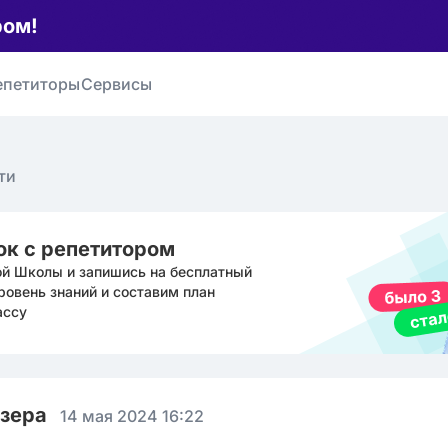
ром!
епетиторы
Сервисы
ти
ок с репетитором
ой Школы и запишись на бесплатный
ровень знаний и составим план
ассу
юзера
14 мая 2024 16:22