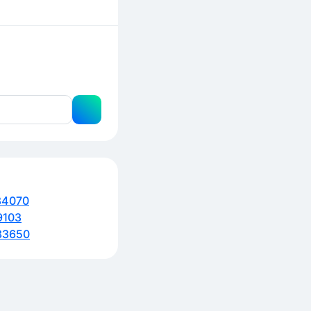
анада и Мексика
ерной Америке
о. Эти группы
народов
84070
9103
83650