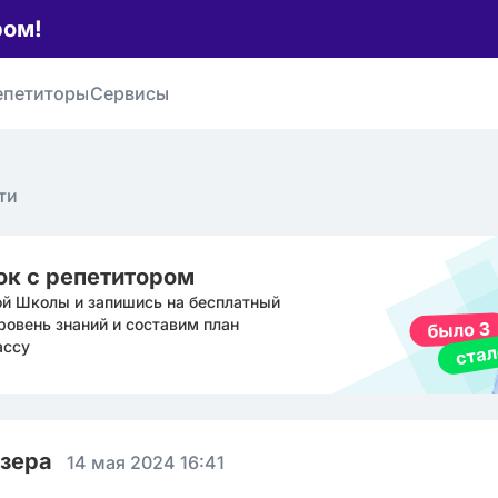
ром!
епетиторы
Сервисы
ти
ок с репетитором
ой Школы и запишись на бесплатный
ровень знаний и составим план
ассу
юзера
14 мая 2024 16:41