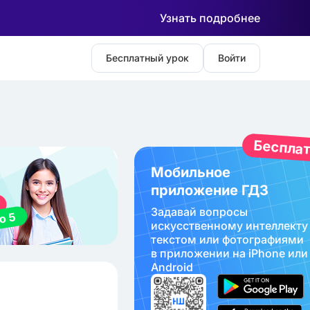
Узнать подробнее
Бесплатный урок
Войти
Беспла
Мобильное
приложение ГДЗ
Задавай вопросы
искуcственному интеллекту
текстом или фотографиями
в приложении на iPhone или
Android