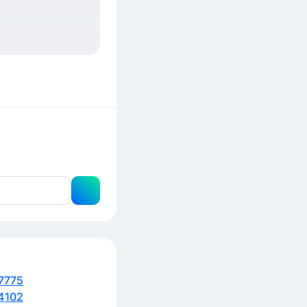
7775
4102