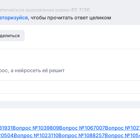
атическое выражение равен 65 7/36.
вторизуйся,
чтобы прочитать ответ целиком
делиться
ос, а нейросеть её решит
81931
Вопрос №1039809
Вопрос №1067007
Вопрос №102
20504
Вопрос №1023110
Вопрос №1088257
Вопрос №105