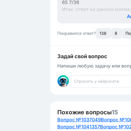
65 7/36
Итак, ответ на данное матем
А
Понравился ответ?
138
8
По
Задай свой вопрос
Напиши любую задачу или вопр
Похожие вопросы
15
Вопрос №1037049
Вопрос №10
Вопрос №1041357
Вопрос №10