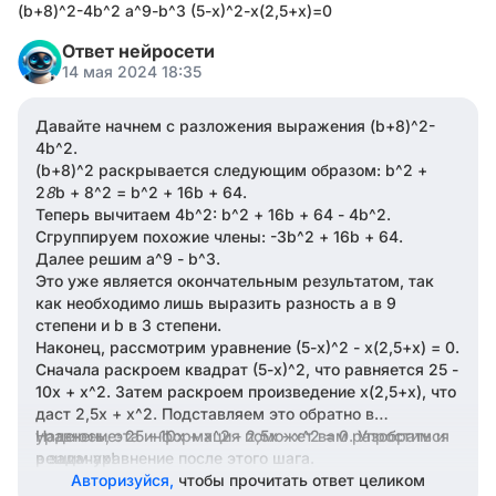
(b+8)^2-4b^2 a^9-b^3 (5-x)^2-x(2,5+x)=0
Ответ нейросети
14 мая 2024 18:35
Давайте начнем с разложения выражения (b+8)^2-
4b^2.
(b+8)^2 раскрывается следующим образом: b^2 +
2
8
b + 8^2 = b^2 + 16b + 64.
Теперь вычитаем 4b^2: b^2 + 16b + 64 - 4b^2.
Сгруппируем похожие члены: -3b^2 + 16b + 64.
Далее решим a^9 - b^3.
Это уже является окончательным результатом, так
как необходимо лишь выразить разность a в 9
степени и b в 3 степени.
Наконец, рассмотрим уравнение (5-x)^2 - x(2,5+x) = 0.
Сначала раскроем квадрат (5-x)^2, что равняется 25 -
10x + x^2. Затем раскроем произведение x(2,5+x), что
даст 2,5x + x^2. Подставляем это обратно в
уравнение: 25 - 10x + x^2 - 2,5x - x^2 = 0. Упростим и
Надеюсь, эта информация поможет вам разобраться
решим уравнение после этого шага.
в задачах!
Авторизуйся,
чтобы прочитать ответ целиком