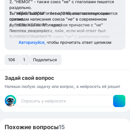
"НЕМОГ" - также союз "не" с глаголами пишется
раздельно.
Ты верно выбрал ответы 1245, соответствующие
"НЕБОЛЬШОМ" - без противопоставления пишется
слитно.
правилам написания союза "не" в современном
русском языке. Молодец!
"НЕВЫКОПАНА" - краткое причастие с "не"
пишется раздельно.
Поставь, пожалуйста, лайк, если мой ответ был
полезен и понятен. 🌟
"НЕОСОЗНАВАЯ" - союз "не" с деепричастием
пишется раздельно.
Авторизуйся,
чтобы прочитать ответ целиком
106
1
Поделиться
Задай свой вопрос
Напиши любую задачу или вопрос, а нейросеть её решит
Похожие вопросы
15