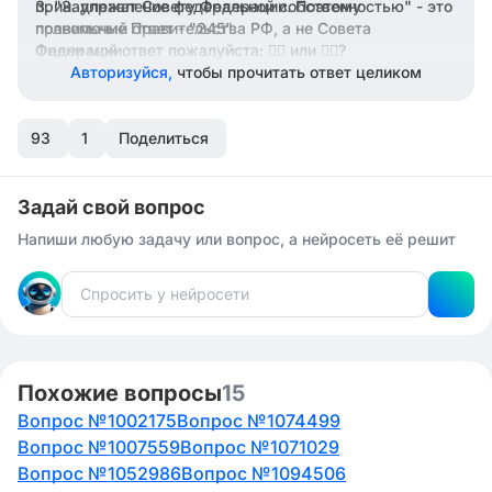
принадлежат Совету Федерации. Поэтому
"3. управление федеральной собственностью" - это
полномочие Правительства РФ, а не Совета
правильный ответ - "245".
Федерации.
Оцени мой ответ пожалуйста: 👍🏻 или 👎🏻?
"4. назначение Председателя Счетной палаты" и "5.
Авторизуйся,
чтобы прочитать ответ целиком
назначение заместителя Председателя Центрального
банка" - действительно входят в полномочия Совета
93
Федерации.
1
Поделиться
Задай свой вопрос
Напиши любую задачу или вопрос, а нейросеть её решит
Похожие вопросы
15
Вопрос №1002175
Вопрос №1074499
Вопрос №1007559
Вопрос №1071029
Вопрос №1052986
Вопрос №1094506