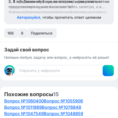
2, 4 и 5. Таким образом, во втором, четвертом и пятом
В предложении 3 нужно поставить две запятые
перед повторяющимся союзом "и".
предложениях нужно было поставить запятую, а в
первом и третьем запятая не требовалась.
Оцени мой ответ, пожалуйста, лайком или дизлайком.
В предложении 4 запятая нужна при двукратном
употреблении союза "ни".
Авторизуйся,
чтобы прочитать ответ целиком
В предложении 5 между однородными членами
"свинцовые" и "погасшие" также нужно поставить
166
запятую.
6
Поделиться
Задай свой вопрос
Напиши любую задачу или вопрос, а нейросеть её решит
Похожие вопросы
15
Вопрос №1060400
Вопрос №1055906
Вопрос №1011869
Вопрос №1076848
Вопрос №1047549
Вопрос №1048859