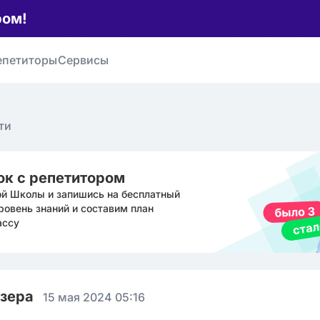
ром!
епетиторы
Сервисы
ти
ок с репетитором
ой Школы и запишись на бесплатный
ровень знаний и составим план
ассу
юзера
15 мая 2024 05:16