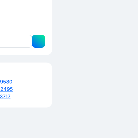
69580
62495
3717