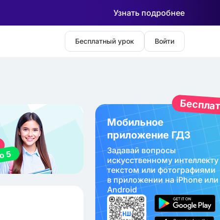
Узнать подробнее
Бесплатный урок
Войти
Беспла
Мобильное
приложение ГДЗ
Задавай вопросы
искуcственному интеллекту
текстом или фотографиями
в приложении на iPhone или
Android