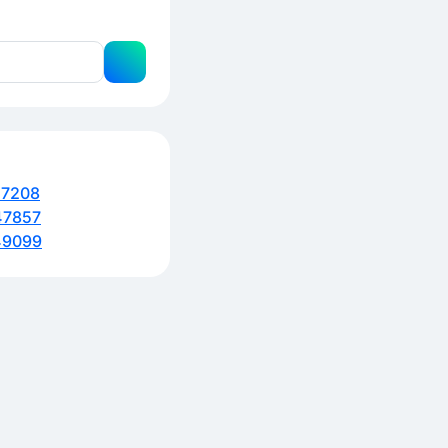
57208
47857
49099