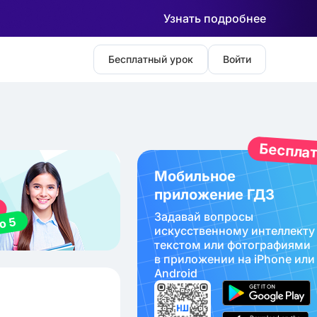
Узнать подробнее
Бесплатный урок
Войти
Беспла
Мобильное
приложение ГДЗ
Задавай вопросы
искуcственному интеллекту
текстом или фотографиями
в приложении на iPhone или
Android