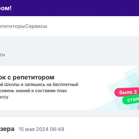
ром!
епетиторы
Сервисы
ти
ок с репетитором
ой Школы и запишись на бесплатный
ровень знаний и составим план
ассу
юзера
15 мая 2024 06:49